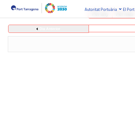
Autoritat Portuària
El Port
Per any
Per mes
Dia Anterior