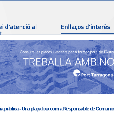
i d'atenció al
Enllaços d'interès
t
Telèfon de contacte
977 259 462
Email de contacte
Partners
sac@porttarragona.cat
Informació SAC
Accès a SAC ( Servei
d'atenció al client )
a pública - Una plaça fixa com a Responsable de Comunicac