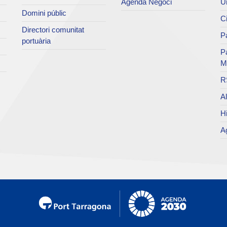
Agenda Negoci
Un
Domini públic
Ci
Directori comunitat
Pa
portuària
P
M
R
Al
Hi
Ag