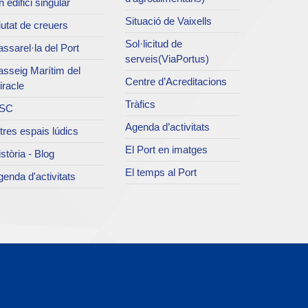
 edifici singular
Situació de Vaixells
utat de creuers
Sol·licitud de
ssarel·la del Port
serveis(ViaPortus)
asseig Marítim del
Centre d’Acreditacions
iracle
Tràfics
SC
Agenda d’activitats
tres espais lúdics
El Port en imatges
stòria - Blog
El temps al Port
enda d'activitats