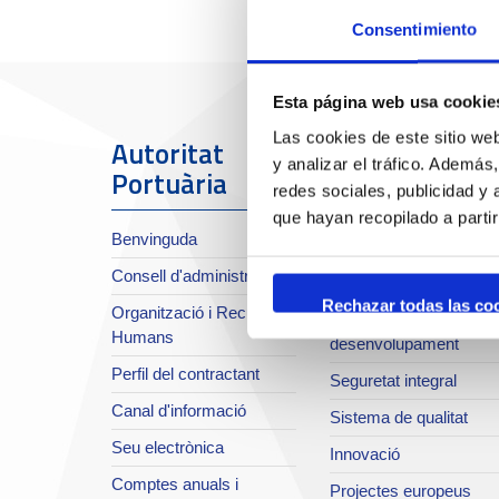
Consentimiento
Esta página web usa cookie
Las cookies de este sitio we
Autoritat
El Port
y analizar el tráfico. Ademá
Portuària
redes sociales, publicidad y
Sobre el Port
que hayan recopilado a parti
Benvinguda
Situació i accessos
Consell d'administració
Planificació estratègica
Rechazar todas las co
Organització i Recursos
Infraestructures en
Humans
desenvolupament
Perfil del contractant
Seguretat integral
Canal d'informació
Sistema de qualitat
Seu electrònica
Innovació
Comptes anuals i
Projectes europeus