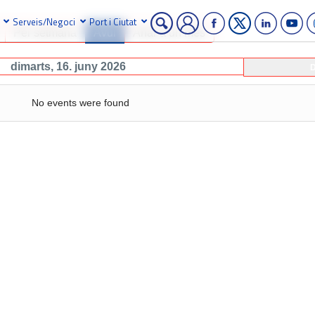
Serveis/Negoci
Port i Ciutat
Per setmana
Avui
Anar a un mes
dimarts, 16. juny 2026
D
No events were found