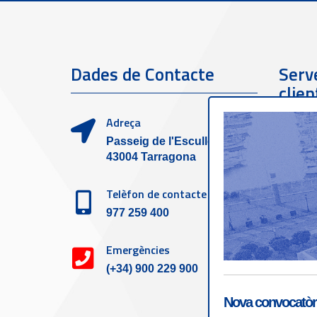
Dades de Contacte
Serve
clien
Adreça
Passeig de l'Escullera s/n,
43004 Tarragona
Telèfon de contacte
977 259 400
Emergències
(+34) 900 229 900
Nova convocatòri