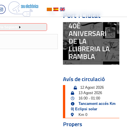
Port i Ciutat
40È
ia Següent
ANIVERSARI
DE LA
LLIBRERIA LA
RAMBLA
Avís de circulació
12 Agost 2026
13 Agost 2026
16:00
01:00
-
Tancament accés Km
0| Eclipsi solar
Km 0
Propers