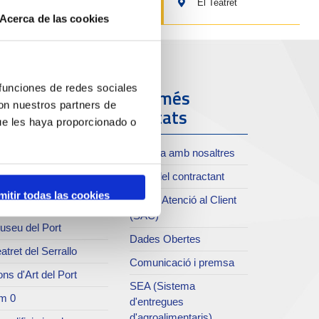
El Teatret
Acerca de las cookies
 funciones de redes sociales
ort i Ciutat
Els més
con nuestros partners de
visitats
ue les haya proporcionado o
oll de Costa
Treballa amb nosaltres
xiu del Port
Perfil del contractant
rvei de publicacions
mitir todas las cookies
Servei Atenció al Client
rc del Port
(SAC)
useu del Port
Dades Obertes
atret del Serrallo
Comunicació i premsa
ns d'Art del Port
SEA (Sistema
m 0
d'entregues
d'agroalimentaris)