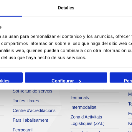
Detalles
s
b se usan para personalizar el contenido y los anuncios, ofrecer
Serveis
Negoci
P
s, compartimos información sobre el uso que haga del sitio web 
 análisis web, quienes pueden combinarla con otra información q
Operacions i serveis
Tràfics
M
r del uso que haya hecho de sus servicios.
portuaris
Estadístiques
Ar
Bunkering
SEA - (Sistema
Se
okies
Configurar
Per
Serveis comercials
d'entregues
Pa
d'agroalimentaris)
Sol·licitud de serveis
M
Terminals
Tarifes i taxes
Te
Intermodalitat
Centre d'acreditacions
Fo
Zona d'Activitats
Fars i abalisament
Logístiques (ZAL)
K
Ferrocarril