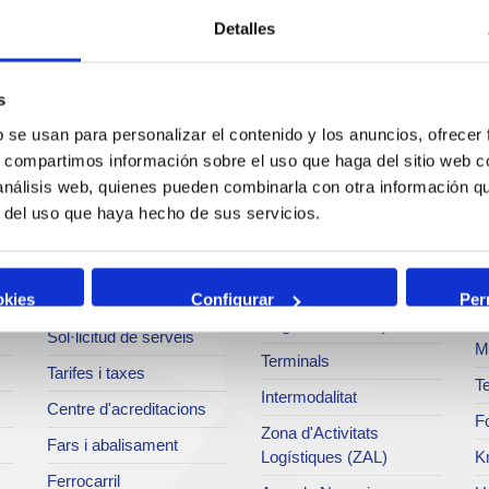
Detalles
s
b se usan para personalizar el contenido y los anuncios, ofrecer
Serveis
Negoci
P
s, compartimos información sobre el uso que haga del sitio web 
 análisis web, quienes pueden combinarla con otra información q
Operacions i serveis
Tràfics
M
r del uso que haya hecho de sus servicios.
portuaris
Estadístiques
Ar
Bunkering
SEA - (Sistema
Se
okies
Configurar
Per
Serveis comercials
d'entregues
Pa
d'agroalimentaris)
Sol·licitud de serveis
M
Terminals
Tarifes i taxes
Te
Intermodalitat
Centre d'acreditacions
Fo
Zona d'Activitats
Fars i abalisament
Logístiques (ZAL)
K
Ferrocarril