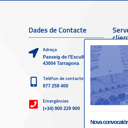
Dades de Contacte
Serve
clien
Adreça
Passeig de l'Escullera s/n,
43004 Tarragona
Telèfon de contacte
977 259 400
Emergències
(+34) 900 229 900
Nova convocatòri