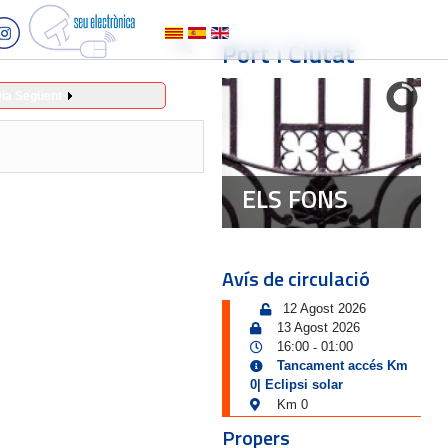
Port i Ciutat
ia Següent
ELS FONS
Avís de circulació
12 Agost 2026
13 Agost 2026
16:00
01:00
-
Tancament accés Km
0| Eclipsi solar
Km 0
Propers