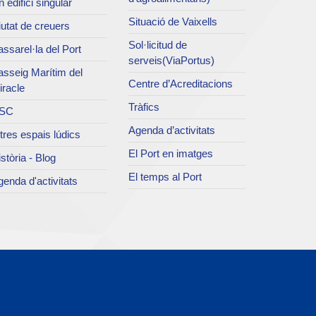
 edifici singular
Situació de Vaixells
utat de creuers
Sol·licitud de
ssarel·la del Port
serveis(ViaPortus)
asseig Marítim del
Centre d’Acreditacions
iracle
Tràfics
SC
Agenda d’activitats
tres espais lúdics
El Port en imatges
stòria - Blog
El temps al Port
enda d'activitats