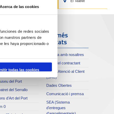
El Teatret
Acerca de las cookies
 funciones de redes sociales
ort i Ciutat
Els més
con nuestros partners de
visitats
ue les haya proporcionado o
oll de Costa
Treballa amb nosaltres
xiu del Port
Perfil del contractant
rvei de publicacions
mitir todas las cookies
Servei Atenció al Client
rc del Port
(SAC)
useu del Port
Dades Obertes
atret del Serrallo
Comunicació i premsa
ns d'Art del Port
SEA (Sistema
m 0
d'entregues
d'agroalimentaris)