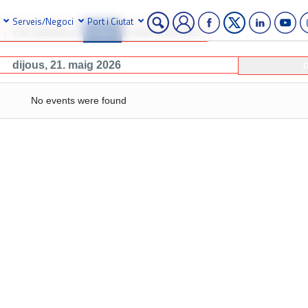
Serveis/Negoci
Port i Ciutat
Per setmana
Avui
Anar a un mes
dijous, 21. maig 2026
D
No events were found