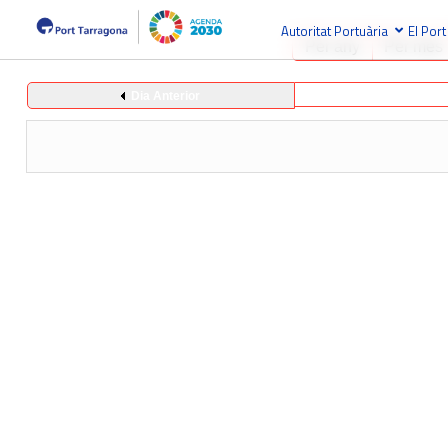
Autoritat Portuària
El Port
Per any
Per mes
Dia Anterior