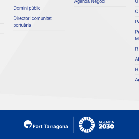
Agenda Negoci
Un
Domini públic
Ci
Directori comunitat
Pa
portuària
P
M
R
Al
Hi
Ag