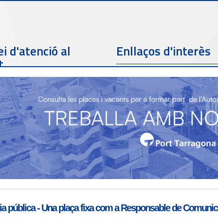
i d'atenció al
Enllaços d'interès
t
Telèfon de contacte
977 259 462
Email de contacte
Partners
sac@porttarragona.cat
Informació SAC
Accès a SAC ( Servei
d'atenció al client )
a pública - Una plaça fixa com a Responsable de Comunicac