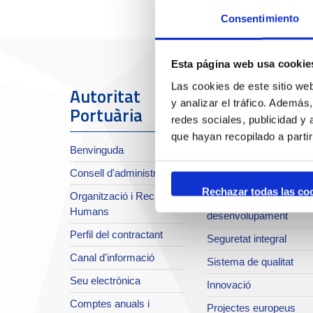
Consentimiento
Esta página web usa cookie
Las cookies de este sitio we
Autoritat
El Port
y analizar el tráfico. Ademá
Portuària
redes sociales, publicidad y
Sobre el Port
que hayan recopilado a parti
Benvinguda
Situació i accessos
Consell d'administració
Planificació estratègica
Rechazar todas las co
Organització i Recursos
Infraestructures en
Humans
desenvolupament
Perfil del contractant
Seguretat integral
Canal d'informació
Sistema de qualitat
Seu electrònica
Innovació
Comptes anuals i
Projectes europeus