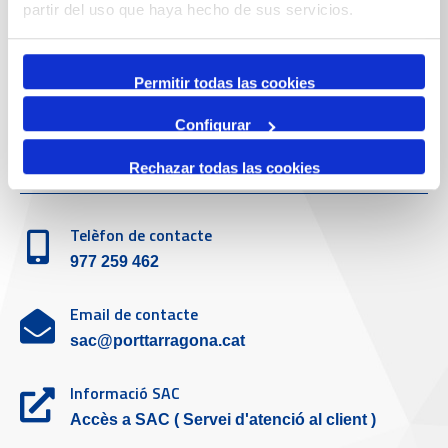
Telèfon de contacte
partir del uso que haya hecho de sus servicios.
977 259 400
Permitir todas las cookies
Emergències
(+34) 900 229 900
Configurar
Servei d'atenció al client
Rechazar todas las cookies
Telèfon de contacte
977 259 462
Email de contacte
sac@porttarragona.cat
Informació SAC
Accès a SAC ( Servei d'atenció al client )