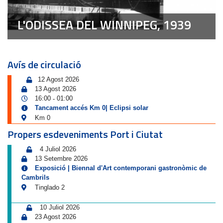
L'ODISSEA DEL WINNIPEG, 1939
Avís de circulació
12 Agost 2026
13 Agost 2026
16:00
01:00
-
Tancament accés Km 0| Eclipsi solar
Km 0
Propers esdeveniments Port i Ciutat
4 Juliol 2026
13 Setembre 2026
Exposició | Biennal d'Art contemporani gastronòmic de
Cambrils
Tinglado 2
10 Juliol 2026
23 Agost 2026