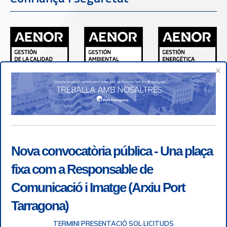
×
Nova convocatòria pública - Una plaça
fixa com a Responsable de
Comunicació i Imatge (Arxiu Port
Tarragona)
TERMINI PRESENTACIÓ SOL·LICITUDS