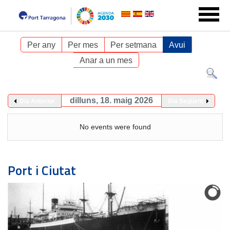
Per any
Per mes
Per setmana
Avui
Anar a un mes
dilluns, 18. maig 2026
Dia Anterior
Dia Següent
No events were found
Port i Ciutat