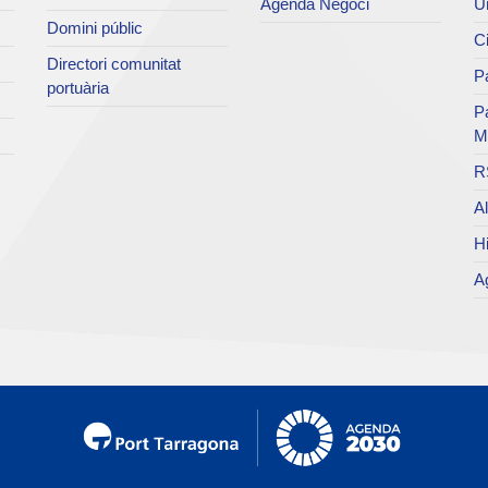
Agenda Negoci
Un
Domini públic
Ci
Directori comunitat
Pa
portuària
P
M
R
Al
Hi
Ag