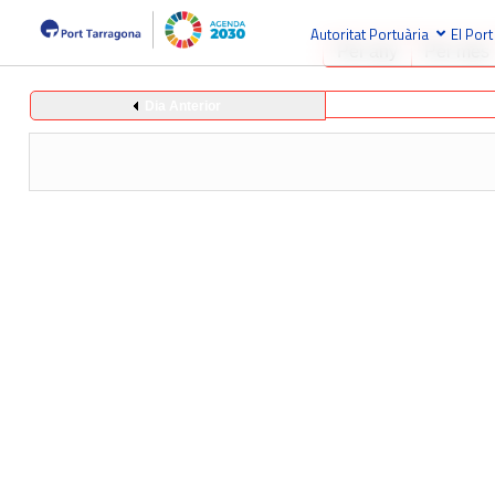
Autoritat Portuària
El Port
Per any
Per mes
Dia Anterior