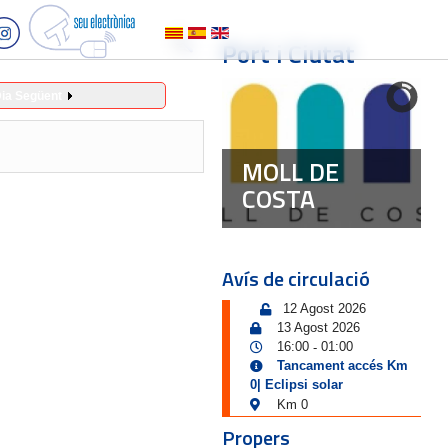
Port i Ciutat
ia Següent
MOLL DE
COSTA
Avís de circulació
12 Agost 2026
13 Agost 2026
16:00
01:00
-
Tancament accés Km
0| Eclipsi solar
Km 0
Propers