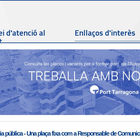
i d'atenció al
Enllaços d'interès
t
Telèfon de contacte
977 259 462
Email de contacte
Partners
sac@porttarragona.cat
Informació SAC
Accès a SAC ( Servei
d'atenció al client )
a pública - Una plaça fixa com a Responsable de Comunicac