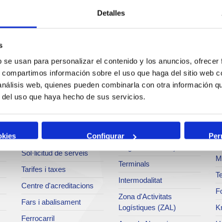
Detalles
s
b se usan para personalizar el contenido y los anuncios, ofrecer
Serveis
Negoci
P
s, compartimos información sobre el uso que haga del sitio web 
 análisis web, quienes pueden combinarla con otra información q
Operacions i serveis
Tràfics
M
r del uso que haya hecho de sus servicios.
portuaris
Estadístiques
Ar
Bunkering
SEA - (Sistema
Se
okies
Configurar
Per
Serveis comercials
d'entregues
Pa
d'agroalimentaris)
Sol·licitud de serveis
M
Terminals
Tarifes i taxes
Te
Intermodalitat
Centre d'acreditacions
Fo
Zona d'Activitats
Fars i abalisament
Logístiques (ZAL)
K
Ferrocarril