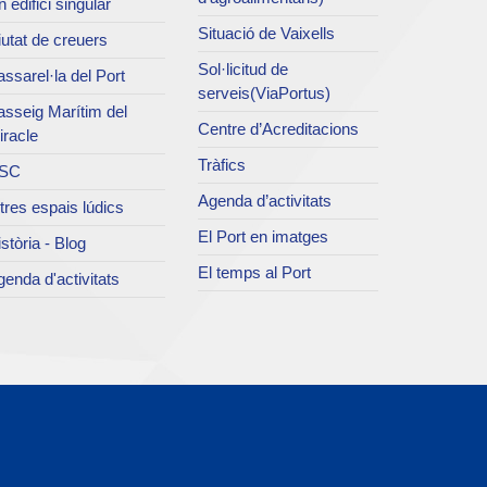
 edifici singular
Situació de Vaixells
utat de creuers
Sol·licitud de
ssarel·la del Port
serveis(ViaPortus)
asseig Marítim del
Centre d’Acreditacions
iracle
Tràfics
SC
Agenda d’activitats
tres espais lúdics
El Port en imatges
stòria - Blog
El temps al Port
enda d'activitats