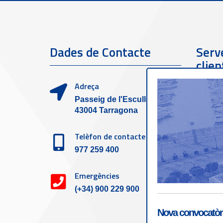
Dades de Contacte
Serve
clien
Adreça
Passeig de l'Escullera s/n,
43004 Tarragona
Telèfon de contacte
977 259 400
Emergències
(+34) 900 229 900
Nova convocatòri