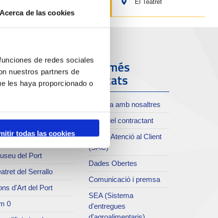
El Teatret
Acerca de las cookies
 funciones de redes sociales
ort i Ciutat
Els més
con nuestros partners de
visitats
ue les haya proporcionado o
oll de Costa
Treballa amb nosaltres
xiu del Port
Perfil del contractant
rvei de publicacions
mitir todas las cookies
Servei Atenció al Client
rc del Port
(SAC)
useu del Port
Dades Obertes
atret del Serrallo
Comunicació i premsa
ns d'Art del Port
SEA (Sistema
m 0
d'entregues
d'agroalimentaris)