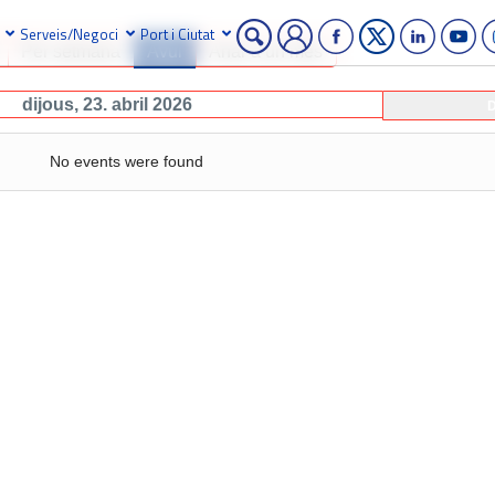
Serveis/Negoci
Port i Ciutat
Per setmana
Avui
Anar a un mes
dijous, 23. abril 2026
D
No events were found