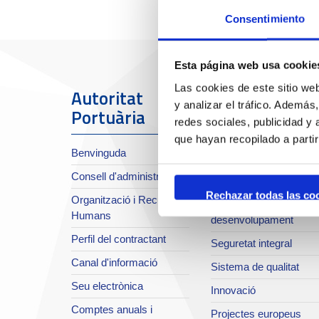
Consentimiento
Esta página web usa cookie
Las cookies de este sitio we
Autoritat
El Port
y analizar el tráfico. Ademá
Portuària
redes sociales, publicidad y
Sobre el Port
que hayan recopilado a parti
Benvinguda
Situació i accessos
Consell d'administració
Planificació estratègica
Rechazar todas las co
Organització i Recursos
Infraestructures en
Humans
desenvolupament
Perfil del contractant
Seguretat integral
Canal d'informació
Sistema de qualitat
Seu electrònica
Innovació
Comptes anuals i
Projectes europeus