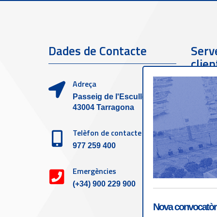
Dades de Contacte
Serve
clien
Adreça
Passeig de l'Escullera s/n,
43004 Tarragona
Telèfon de contacte
977 259 400
Emergències
(+34) 900 229 900
Nova convocatòri