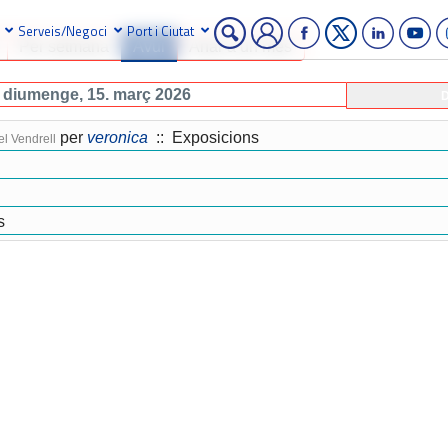
Serveis/Negoci
Port i Ciutat
Per setmana
Avui
Anar a un mes
diumenge, 15. març 2026
D
per
veronica
:: Exposicions
l Vendrell
s