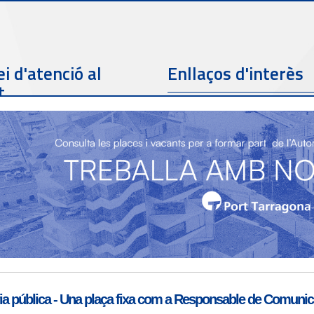
i d'atenció al
Enllaços d'interès
t
Telèfon de contacte
977 259 462
Email de contacte
Partners
sac@porttarragona.cat
Informació SAC
Accès a SAC ( Servei
d'atenció al client )
a pública - Una plaça fixa com a Responsable de Comunicac