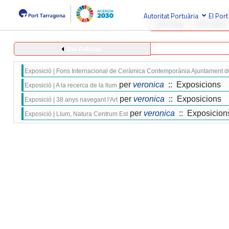
Autoritat Portuària
El Port
Per any
Per mes
Dia Anterior
Exposició | Fons Internacional de Ceràmica Contemporània Ajuntament de
per
veronica
:: Exposicions
Exposició | A la recerca de la llum
per
veronica
:: Exposicions
Exposició | 38 anys navegant l'Art
per
veronica
:: Exposicion
Exposició | Llum, Natura Centrum Est