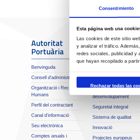
Consentimiento
Esta página web usa cookie
Las cookies de este sitio we
Autoritat
El Port
y analizar el tráfico. Ademá
Portuària
redes sociales, publicidad y
Sobre el Port
que hayan recopilado a parti
Benvinguda
Situació i accessos
Consell d'administració
Planificació estratègica
Rechazar todas las co
Organització i Recursos
Infraestructures en
Humans
desenvolupament
Perfil del contractant
Seguretat integral
Canal d'informació
Sistema de qualitat
Seu electrònica
Innovació
Comptes anuals i
Projectes europeus