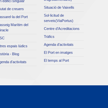
 edifici singular
Situació de Vaixells
utat de creuers
Sol·licitud de
ssarel·la del Port
serveis(ViaPortus)
asseig Marítim del
Centre d’Acreditacions
iracle
Tràfics
SC
Agenda d’activitats
tres espais lúdics
El Port en imatges
stòria - Blog
El temps al Port
enda d'activitats