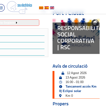
Port i Ciutat
ia Següent
RESPONSABILITAT
SOCIAL
CORPORATIVA
| RSC
Avís de circulació
12 Agost 2026
13 Agost 2026
16:00
01:00
-
Tancament accés Km
0| Eclipsi solar
Km 0
Propers