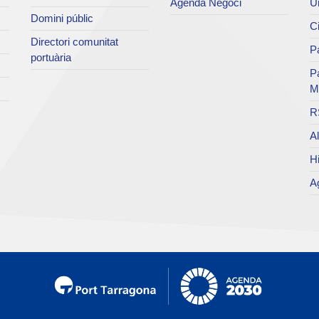
Agenda Negoci
Un
Domini públic
Ci
Directori comunitat
Pa
portuària
P
M
R
Al
Hi
Ag