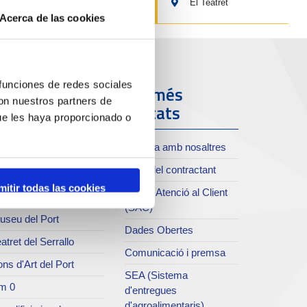
El Teatret
Acerca de las cookies
 funciones de redes sociales
ort i Ciutat
Els més
con nuestros partners de
visitats
ue les haya proporcionado o
oll de Costa
Treballa amb nosaltres
xiu del Port
Perfil del contractant
rvei de publicacions
mitir todas las cookies
Servei Atenció al Client
rc del Port
(SAC)
useu del Port
Dades Obertes
atret del Serrallo
Comunicació i premsa
ns d'Art del Port
SEA (Sistema
m 0
d'entregues
d'agroalimentaris)