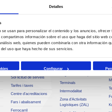
Detalles
s
b se usan para personalizar el contenido y los anuncios, ofrecer
Serveis
Negoci
P
s, compartimos información sobre el uso que haga del sitio web 
 análisis web, quienes pueden combinarla con otra información q
Operacions i serveis
Tràfics
M
r del uso que haya hecho de sus servicios.
portuaris
Estadístiques
Ar
Bunkering
SEA - (Sistema
Se
okies
Configurar
Per
Serveis comercials
d'entregues
Pa
d'agroalimentaris)
Sol·licitud de serveis
M
Terminals
Tarifes i taxes
Te
Intermodalitat
Centre d'acreditacions
Fo
Zona d'Activitats
Fars i abalisament
Logístiques (ZAL)
K
Ferrocarril