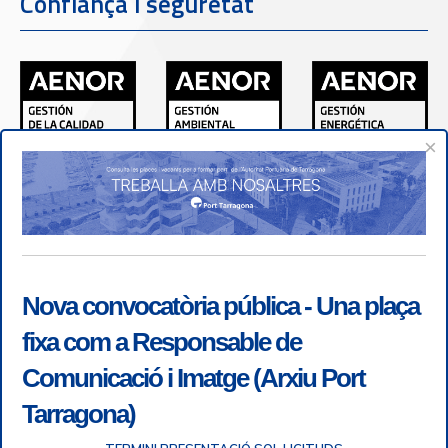
Confiança i seguretat
×
Nova convocatòria pública - Una plaça
fixa com a Responsable de
Comunicació i Imatge (Arxiu Port
Tarragona)