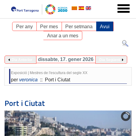
Per any
Per mes
Per setmana
Avui
Anar a un mes
dissabte, 17. gener 2026
Dia Anterior
Dia Següent
Exposició | Mestres de l'escultura del segle XX
per
veronica
:: Port i Ciutat
Port i Ciutat