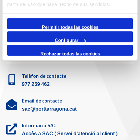
Telèfon de contacte
partir del uso que haya hecho de sus servicios.
977 259 400
Permitir todas las cookies
Emergències
(+34) 900 229 900
Configurar
Servei d'atenció al client
Rechazar todas las cookies
Telèfon de contacte
977 259 462
Email de contacte
sac@porttarragona.cat
Informació SAC
Accès a SAC ( Servei d'atenció al client )