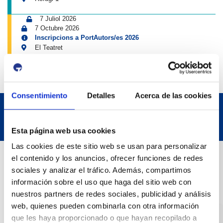
7 Juliol 2026
7 Octubre 2026
Inscripcions a PortAutors/es 2026
El Teatret
Consentimiento
Detalles
Acerca de las cookies
Esta página web usa cookies
Las cookies de este sitio web se usan para personalizar
Dades de Contacte
el contenido y los anuncios, ofrecer funciones de redes
sociales y analizar el tráfico. Además, compartimos
información sobre el uso que haga del sitio web con
Adreça
nuestros partners de redes sociales, publicidad y análisis
Passeig de l'Escullera s/n, 43004 Tarragona
web, quienes pueden combinarla con otra información
que les haya proporcionado o que hayan recopilado a