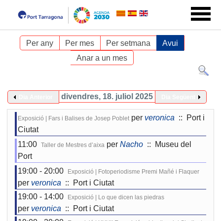
Per any
Per mes
Per setmana
Avui
Anar a un mes
divendres, 18. juliol 2025
Dia Anterior
Dia Següent
per
veronica
:: Port i
Exposició | Fars i Balises de Josep Poblet
Ciutat
11:00
per
Nacho
:: Museu del
Taller de Mestres d’aixa
Port
19:00 - 20:00
Exposició | Fotoperiodisme Premi Mañé i Flaquer
per
veronica
:: Port i Ciutat
19:00 - 14:00
Exposició | Lo que dicen las piedras
per
veronica
:: Port i Ciutat