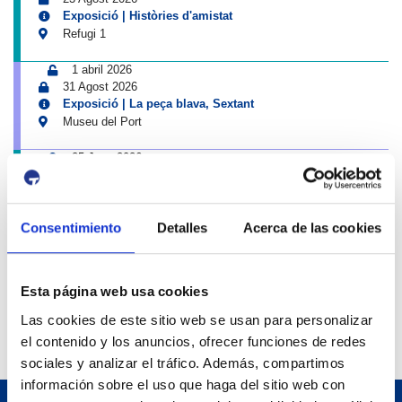
Exposició | Històries d'amistat
Refugi 1
1 abril 2026
31 Agost 2026
Exposició | La peça blava, Sextant
Museu del Port
25 Juny 2026
23 Agost 2026
Exposició | Manipulació latent
Refugi 1
Consentimiento
Detalles
Acerca de las cookies
7 Juliol 2026
7 Octubre 2026
Inscripcions a PortAutors/es 2026
Esta página web usa cookies
El Teatret
Las cookies de este sitio web se usan para personalizar
el contenido y los anuncios, ofrecer funciones de redes
sociales y analizar el tráfico. Además, compartimos
información sobre el uso que haga del sitio web con