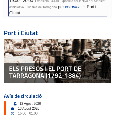
19:00 - 20:00
Exposició | XXXII Exposició col·lectiva del Sindicat
per
veronica
:: Port i
d'Iniciativa i Turisme de Tarragona
Ciutat
Port i Ciutat
ELS PRESOS I EL PORT DE
TARRAGONA (1792-1884)
Avís de circulació
12 Agost 2026
13 Agost 2026
16:00
01:00
-