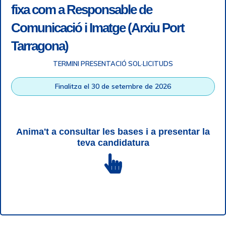
fixa com a Responsable de
Comunicació i Imatge (Arxiu Port
Tarragona)
TERMINI PRESENTACIÓ SOL·LICITUDS
Finalitza el 30 de setembre de 2026
Anima't a consultar les bases i a presentar la
Accessibilitat
|
Nota legal
|
Info RGPD
|
Informació de
teva candidatura
gravació telefònica
|
SGSI
|
Login
|
Desconnectar
Autoritat Portuària de Tarragona © Tots els drets reservats |
Disseny Web Responsive
| HTML 5 | CSS 3 | WCAG 2 i WW3C