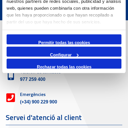
nuestros partners de redes sociales, publicidad y análisis
web, quienes pueden combinarla con otra información
que les haya proporcionado o que hayan recopilado a
partir del uso que haya hecho de sus servicios.
Dades de Contacte
Permitir todas las cookies
Adreça
Configurar
Passeig de l'Escullera s/n, 43004 Tarragona
Rechazar todas las cookies
Telèfon de contacte
977 259 400
Emergències
(+34) 900 229 900
Servei d'atenció al client