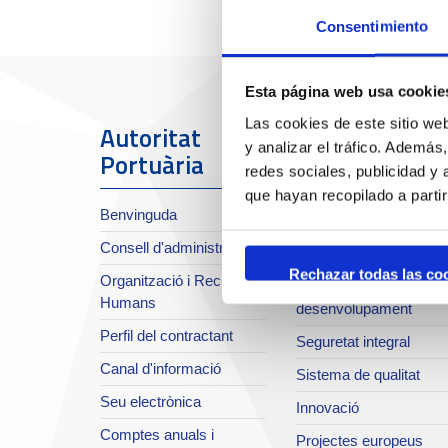
Consentimiento
Esta página web usa cookie
Las cookies de este sitio we
Autoritat
El Port
y analizar el tráfico. Ademá
Portuària
redes sociales, publicidad y
Sobre el Port
que hayan recopilado a parti
Benvinguda
Situació i accessos
Consell d'administració
Planificació estratègica
Rechazar todas las co
Organització i Recursos
Infraestructures en
Humans
desenvolupament
Perfil del contractant
Seguretat integral
Canal d'informació
Sistema de qualitat
Seu electrònica
Innovació
Comptes anuals i
Projectes europeus