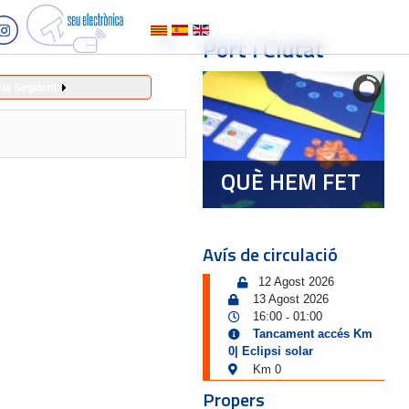
Port i Ciutat
ia Següent
QUÈ HEM FET
Avís de circulació
12 Agost 2026
13 Agost 2026
16:00
01:00
-
Tancament accés Km
0| Eclipsi solar
Km 0
Propers