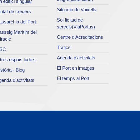
 edifici singular
Situació de Vaixells
utat de creuers
Sol·licitud de
ssarel·la del Port
serveis(ViaPortus)
asseig Marítim del
Centre d’Acreditacions
iracle
Tràfics
SC
Agenda d’activitats
tres espais lúdics
El Port en imatges
stòria - Blog
El temps al Port
enda d'activitats