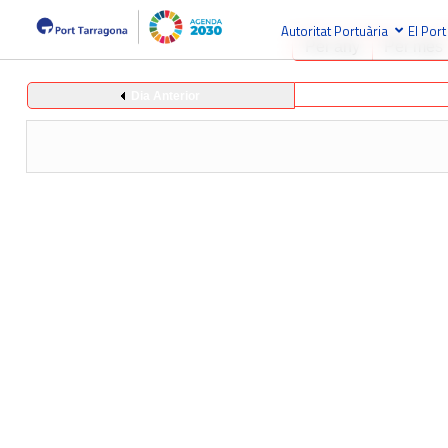
Autoritat Portuària
El Port
Per any
Per mes
Dia Anterior