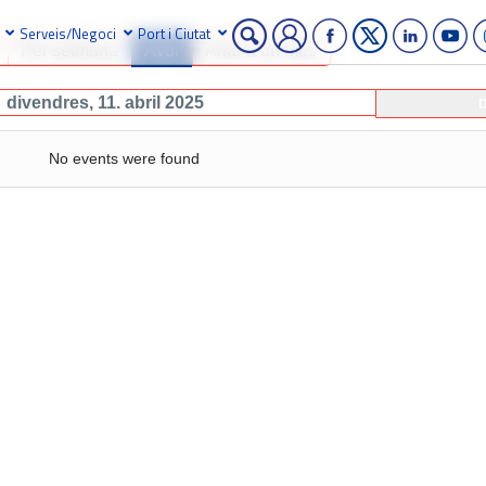
Serveis/Negoci
Port i Ciutat
Per setmana
Avui
Anar a un mes
divendres, 11. abril 2025
D
No events were found