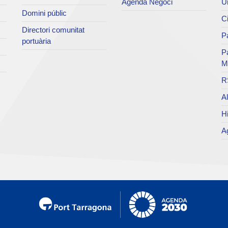
Agenda Negoci
Un
Domini públic
Ci
Directori comunitat
Pa
portuària
P
M
R
Al
Hi
Ag