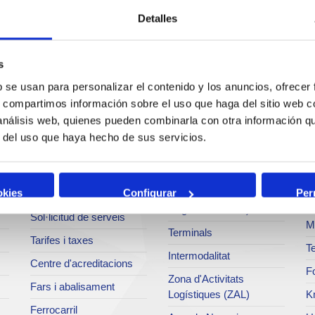
Detalles
s
b se usan para personalizar el contenido y los anuncios, ofrecer
Serveis
Negoci
P
s, compartimos información sobre el uso que haga del sitio web 
 análisis web, quienes pueden combinarla con otra información q
Operacions i serveis
Tràfics
M
r del uso que haya hecho de sus servicios.
portuaris
Estadístiques
Ar
Bunkering
SEA - (Sistema
Se
okies
Configurar
Per
Serveis comercials
d'entregues
Pa
d'agroalimentaris)
Sol·licitud de serveis
M
Terminals
Tarifes i taxes
Te
Intermodalitat
Centre d'acreditacions
Fo
Zona d'Activitats
Fars i abalisament
Logístiques (ZAL)
K
Ferrocarril