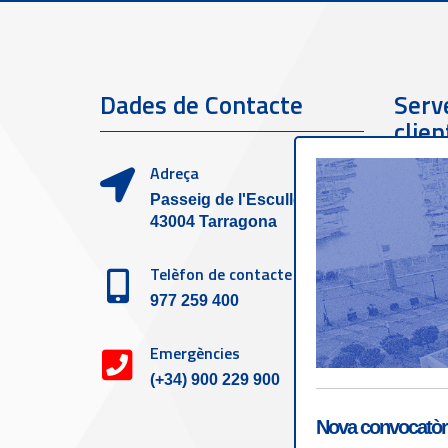
Dades de Contacte
Serve
clien
Adreça
Passeig de l'Escullera s/n,
43004 Tarragona
Telèfon de contacte
977 259 400
Emergències
(+34) 900 229 900
Nova convocatòri