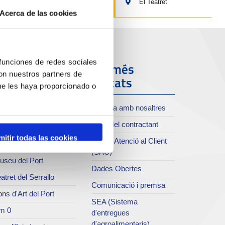
El Teatret
Acerca de las cookies
 funciones de redes sociales
ort i Ciutat
Els més
con nuestros partners de
visitats
ue les haya proporcionado o
oll de Costa
Treballa amb nosaltres
xiu del Port
Perfil del contractant
rvei de publicacions
mitir todas las cookies
Servei Atenció al Client
rc del Port
(SAC)
useu del Port
Dades Obertes
atret del Serrallo
Comunicació i premsa
ns d'Art del Port
SEA (Sistema
m 0
d'entregues
d'agroalimentaris)