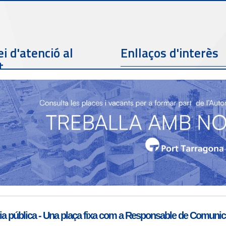
i d'atenció al
Enllaços d'interès
t
Telèfon de contacte
977 259 462
Email de contacte
Partners
sac@porttarragona.cat
Informació SAC
Accès a SAC ( Servei
d'atenció al client )
a pública - Una plaça fixa com a Responsable de Comunicac