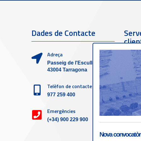
Dades de Contacte
Serve
clien
Adreça
Passeig de l'Escullera s/n,
43004 Tarragona
Telèfon de contacte
977 259 400
Emergències
(+34) 900 229 900
Nova convocatòri