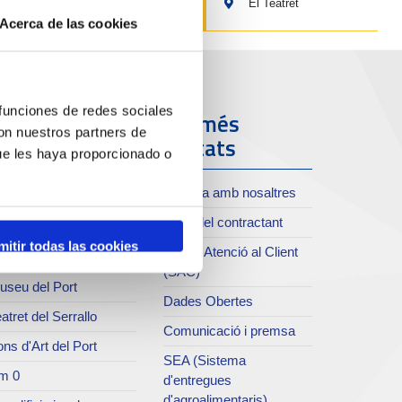
El Teatret
Acerca de las cookies
 funciones de redes sociales
ort i Ciutat
Els més
con nuestros partners de
visitats
ue les haya proporcionado o
oll de Costa
Treballa amb nosaltres
xiu del Port
Perfil del contractant
rvei de publicacions
mitir todas las cookies
Servei Atenció al Client
rc del Port
(SAC)
useu del Port
Dades Obertes
atret del Serrallo
Comunicació i premsa
ns d'Art del Port
SEA (Sistema
m 0
d'entregues
d'agroalimentaris)