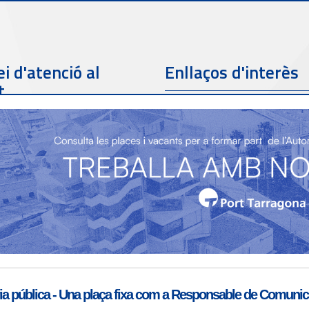
i d'atenció al
Enllaços d'interès
t
Telèfon de contacte
977 259 462
Email de contacte
Partners
sac@porttarragona.cat
Informació SAC
Accès a SAC ( Servei
d'atenció al client )
a pública - Una plaça fixa com a Responsable de Comunicac