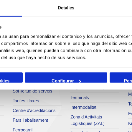
Detalles
s
b se usan para personalizar el contenido y los anuncios, ofrecer
Serveis
Negoci
P
s, compartimos información sobre el uso que haga del sitio web 
 análisis web, quienes pueden combinarla con otra información q
Operacions i serveis
Tràfics
M
r del uso que haya hecho de sus servicios.
portuaris
Estadístiques
Ar
Bunkering
SEA - (Sistema
Se
okies
Configurar
Per
Serveis comercials
d'entregues
Pa
d'agroalimentaris)
Sol·licitud de serveis
M
Terminals
Tarifes i taxes
Te
Intermodalitat
Centre d'acreditacions
Fo
Zona d'Activitats
Fars i abalisament
Logístiques (ZAL)
K
Ferrocarril