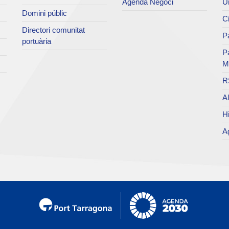
Agenda Negoci
Un
Domini públic
Ci
Directori comunitat
Pa
portuària
P
M
R
Al
Hi
Ag