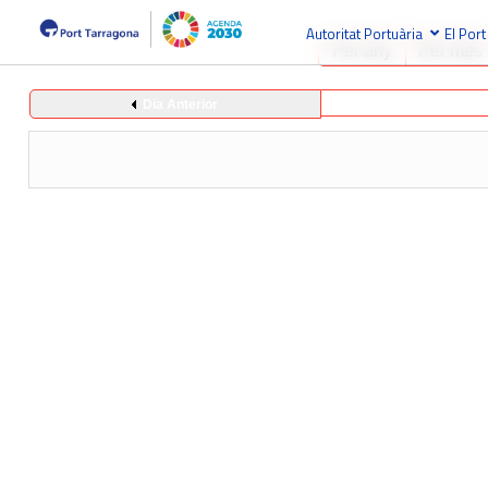
Autoritat Portuària
El Port
Per any
Per mes
Dia Anterior