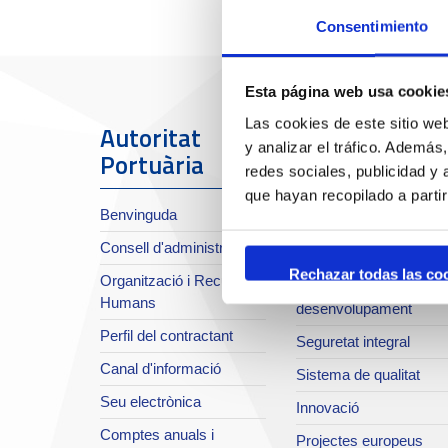
Consentimiento
Esta página web usa cookie
Las cookies de este sitio we
Autoritat
El Port
y analizar el tráfico. Ademá
Portuària
redes sociales, publicidad y
Sobre el Port
que hayan recopilado a parti
Benvinguda
Situació i accessos
Consell d'administració
Planificació estratègica
Rechazar todas las co
Organització i Recursos
Infraestructures en
Humans
desenvolupament
Perfil del contractant
Seguretat integral
Canal d'informació
Sistema de qualitat
Seu electrònica
Innovació
Comptes anuals i
Projectes europeus