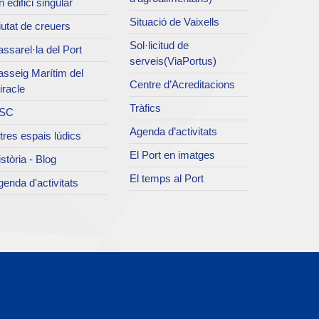
 edifici singular
Situació de Vaixells
utat de creuers
Sol·licitud de
ssarel·la del Port
serveis(ViaPortus)
asseig Marítim del
Centre d’Acreditacions
iracle
Tràfics
SC
Agenda d’activitats
tres espais lúdics
El Port en imatges
stòria - Blog
El temps al Port
enda d'activitats