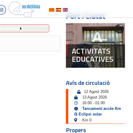
Port i Ciutat
ia Següent
ACTIVITATS
EDUCATIVES
Avís de circulació
12 Agost 2026
13 Agost 2026
16:00
01:00
-
Tancament accés Km
0| Eclipsi solar
Km 0
Propers