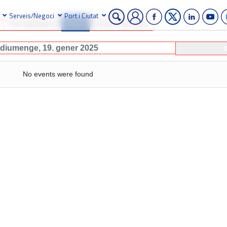
Serveis/Negoci
Port i Ciutat
Per setmana
Avui
Anar a un mes
diumenge, 19. gener 2025
D
No events were found