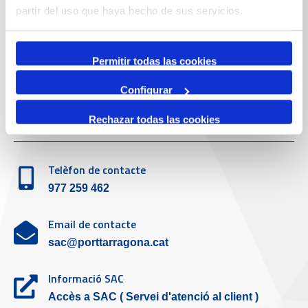
partir del uso que haya hecho de sus servicios.
Telèfon de contacte
977 259 400
Permitir todas las cookies
Emergències
(+34) 900 229 900
Configurar
Servei d'atenció al client
Rechazar todas las cookies
Telèfon de contacte
977 259 462
Email de contacte
sac@porttarragona.cat
Informació SAC
Accès a SAC ( Servei d'atenció al client )