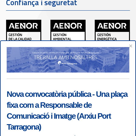
Confiança i seguretat
×
Nova convocatòria pública - Una plaça
fixa com a Responsable de
Comunicació i Imatge (Arxiu Port
Tarragona)