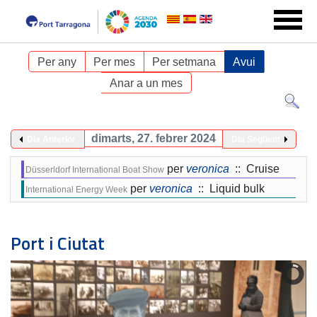
Per any
Per mes
Per setmana
Avui
Anar a un mes
dimarts, 27. febrer 2024
Dia Anterior
Dia Següent
per
veronica
:: Cruise
Düsserldorf International Boat Show
per
veronica
:: Liquid bulk
International Energy Week
Port i Ciutat