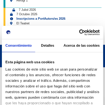
Refugi 1
7 Juliol 2026
7 Octubre 2026
Inscripcions a PortAutors/es 2026
El Teatret
Consentimiento
Detalles
Acerca de las cookies
Esta página web usa cookies
Las cookies de este sitio web se usan para personalizar
Dades de Contacte
el contenido y los anuncios, ofrecer funciones de redes
sociales y analizar el tráfico. Además, compartimos
información sobre el uso que haga del sitio web con
Adreça
nuestros partners de redes sociales, publicidad y análisis
Passeig de l'Escullera s/n, 43004 Tarragona
web, quienes pueden combinarla con otra información
que les haya proporcionado o que hayan recopilado a