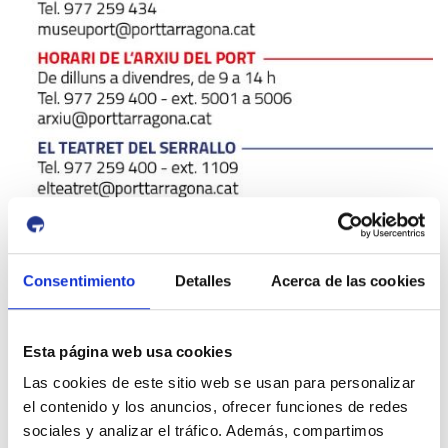
Consentimiento
Detalles
Acerca de las cookies
Esta página web usa cookies
Las cookies de este sitio web se usan para personalizar
id:
3906
el contenido y los anuncios, ofrecer funciones de redes
Previous Event
Next Event
sociales y analizar el tráfico. Además, compartimos