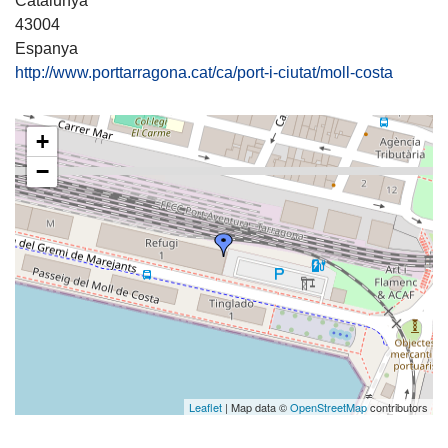
Catalunya
43004
Espanya
http://www.porttarragona.cat/ca/port-i-ciutat/moll-costa
+
−
Leaflet
| Map data ©
OpenStreetMap
contributors