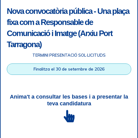
Nova convocatòria pública - Una plaça
fixa com a Responsable de
Comunicació i Imatge (Arxiu Port
Tarragona)
TERMINI PRESENTACIÓ SOL·LICITUDS
Accessibilitat
|
Nota legal
|
Info RGPD
|
Informació de
Finalitza el 30 de setembre de 2026
gravació telefònica
|
SGSI
|
Login
|
Desconnectar
Autoritat Portuària de Tarragona © Tots els drets reservats |
Disseny Web Responsive
| HTML 5 | CSS 3 | WCAG 2 i WW3C
Anima't a consultar les bases i a presentar la
teva candidatura