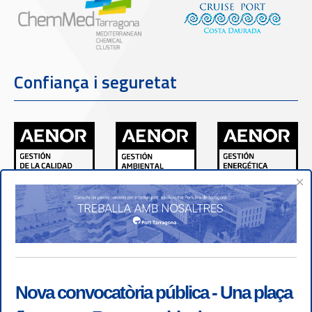
Confiança i seguretat
×
Nova convocatòria pública - Una plaça