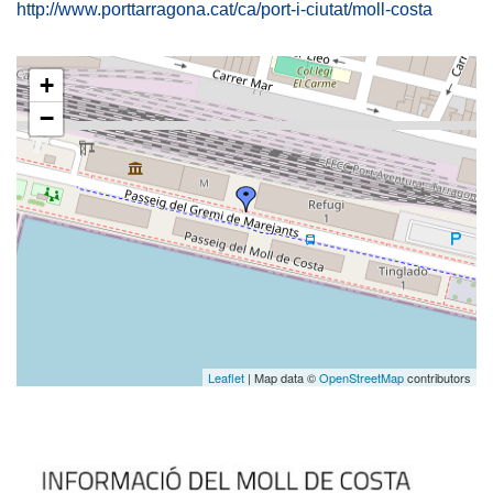
http://www.porttarragona.cat/ca/port-i-ciutat/moll-costa
+
−
Leaflet
| Map data ©
OpenStreetMap
contributors