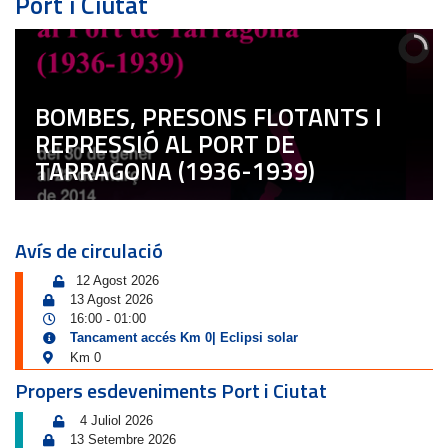
Port i Ciutat
BOMBES, PRESONS FLOTANTS I
REPRESSIÓ AL PORT DE
TARRAGONA (1936-1939)
Avís de circulació
12 Agost 2026
13 Agost 2026
16:00
01:00
-
Tancament accés Km 0| Eclipsi solar
Km 0
Propers esdeveniments Port i Ciutat
4 Juliol 2026
13 Setembre 2026