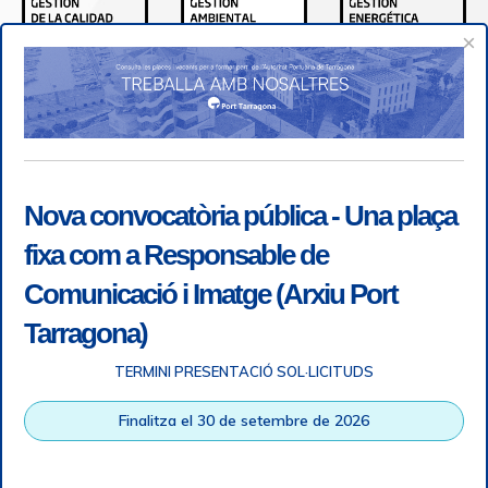
×
Nova convocatòria pública - Una plaça
fixa com a Responsable de
Comunicació i Imatge (Arxiu Port
Tarragona)
TERMINI PRESENTACIÓ SOL·LICITUDS
Accessibilitat
|
Nota legal
|
Info RGPD
|
Informació de
Finalitza el 30 de setembre de 2026
gravació telefònica
|
SGSI
|
Login
|
Desconnectar
Autoritat Portuària de Tarragona © Tots els drets reservats |