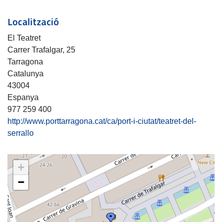
Localització
El Teatret
Carrer Trafalgar, 25
Tarragona
Catalunya
43004
Espanya
977 259 400
http://www.porttarragona.cat/ca/port-i-ciutat/teatret-del-
serrallo
+
−