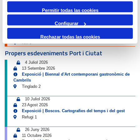
Avís de circulació
Permitir todas las cookies
12 Agost 2026
Configurar
13 Agost 2026
16:00
01:00
-
Rechazar todas las cookies
Tancament accés Km 0| Eclipsi solar
Km 0
Propers esdeveniments Port i Ciutat
4 Juliol 2026
13 Setembre 2026
Exposició | Biennal d'Art contemporani gastronòmic de
Cambrils
Tinglado 2
10 Juliol 2026
23 Agost 2026
Exposició | Boscos. Cartografies del temps i del gest
Refugi 1
26 Juny 2026
11 Octubre 2026