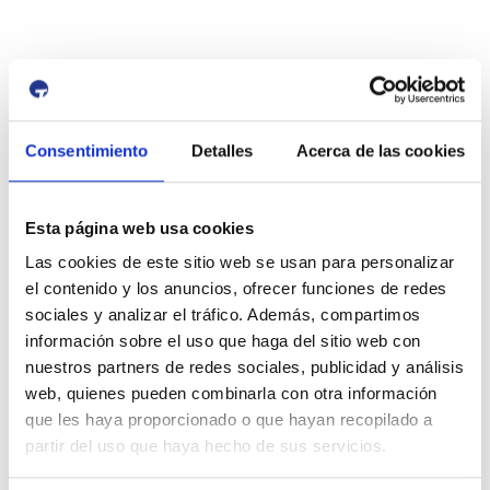
id:
3603
Previous Event
Next Event
Consentimiento
Detalles
Acerca de las cookies
Esta página web usa cookies
Port i Ciutat
Las cookies de este sitio web se usan para personalizar
el contenido y los anuncios, ofrecer funciones de redes
sociales y analizar el tráfico. Además, compartimos
información sobre el uso que haga del sitio web con
nuestros partners de redes sociales, publicidad y análisis
web, quienes pueden combinarla con otra información
RESPONSABILITAT SOCIAL
que les haya proporcionado o que hayan recopilado a
CORPORATIVA | RSC
partir del uso que haya hecho de sus servicios.