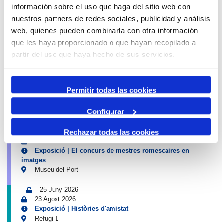
información sobre el uso que haga del sitio web con
Propers esdeveniments Port i Ciutat
nuestros partners de redes sociales, publicidad y análisis
4 Juliol 2026
web, quienes pueden combinarla con otra información
13 Setembre 2026
que les haya proporcionado o que hayan recopilado a
Exposició | Biennal d'Art contemporani gastronòmic de
Cambrils
partir del uso que haya hecho de sus servicios.
Tinglado 2
10 Juliol 2026
Permitir todas las cookies
23 Agost 2026
Exposició | Boscos. Cartografies del temps i del gest
Configurar
Refugi 1
26 Juny 2026
Rechazar todas las cookies
11 Octubre 2026
Exposició | El concurs de mestres romescaires en
imatges
Museu del Port
25 Juny 2026
23 Agost 2026
Exposició | Històries d'amistat
Refugi 1