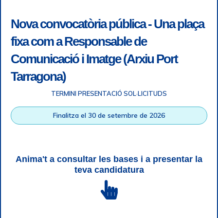
Nova convocatòria pública - Una plaça
fixa com a Responsable de
Comunicació i Imatge (Arxiu Port
Tarragona)
TERMINI PRESENTACIÓ SOL·LICITUDS
Accessibilitat
|
Nota legal
|
Info RGPD
|
Informació de
Finalitza el 30 de setembre de 2026
gravació telefònica
|
SGSI
|
Login
|
Desconnectar
Autoritat Portuària de Tarragona © Tots els drets reservats |
Disseny Web Responsive
| HTML 5 | CSS 3 | WCAG 2 i WW3C
Anima't a consultar les bases i a presentar la
teva candidatura