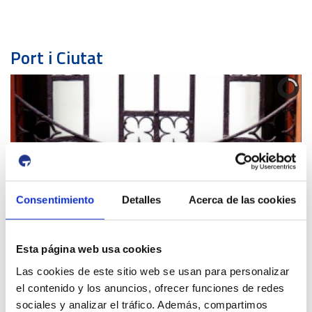
Port i Ciutat
ELS FONS
Consentimiento
Detalles
Acerca de las cookies
Avís de circulació
Esta página web usa cookies
12 Agost 2026
13 Agost 2026
Las cookies de este sitio web se usan para personalizar
16:00
01:00
-
el contenido y los anuncios, ofrecer funciones de redes
Tancament accés Km 0| Eclipsi solar
Km 0
sociales y analizar el tráfico. Además, compartimos