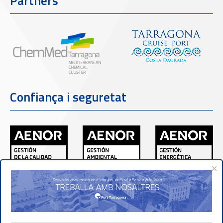
Partners
Confiança i seguretat
×