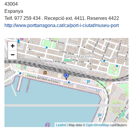
43004
Espanya
Telf. 977 259 434 . Recepció ext. 4411. Reserves 4422
http://www.porttarragona.cat/ca/port-i-ciutat/museu-port
+
−
Leaflet
| Map data ©
OpenStreetMap
contributors