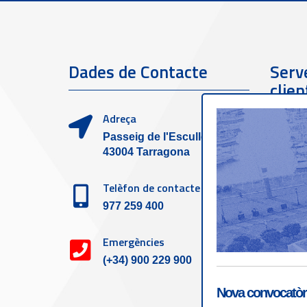
Dades de Contacte
Serve
clien
Adreça
Passeig de l'Escullera s/n,
43004 Tarragona
Telèfon de contacte
977 259 400
Emergències
(+34) 900 229 900
Nova convocatòri