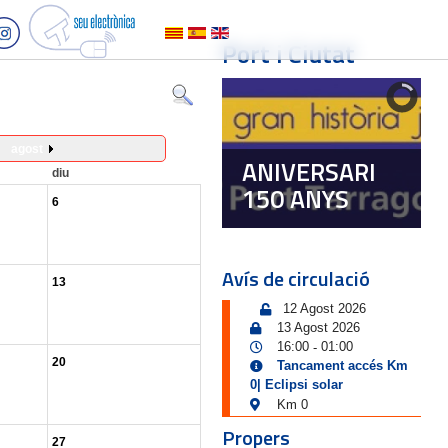
Port i Ciutat
agost
ANIVERSARI
diu
150 ANYS
6
Avís de circulació
13
12 Agost 2026
13 Agost 2026
16:00
01:00
-
20
Tancament accés Km
0| Eclipsi solar
Km 0
Propers
27