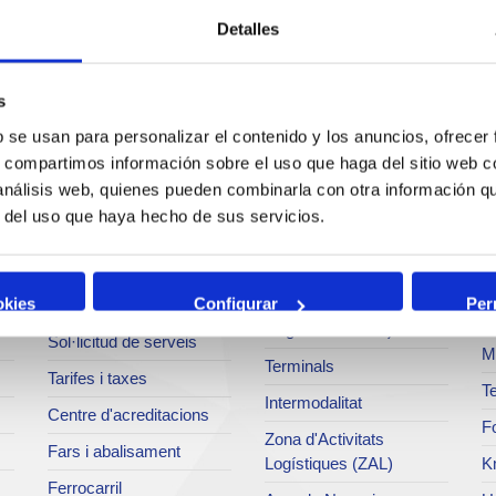
Detalles
s
b se usan para personalizar el contenido y los anuncios, ofrecer
Serveis
Negoci
P
s, compartimos información sobre el uso que haga del sitio web 
 análisis web, quienes pueden combinarla con otra información q
Operacions i serveis
Tràfics
M
r del uso que haya hecho de sus servicios.
portuaris
Estadístiques
Ar
Bunkering
SEA - (Sistema
Se
okies
Configurar
Per
Serveis comercials
d'entregues
Pa
d'agroalimentaris)
Sol·licitud de serveis
M
Terminals
Tarifes i taxes
Te
Intermodalitat
Centre d'acreditacions
Fo
Zona d'Activitats
Fars i abalisament
Logístiques (ZAL)
K
Ferrocarril