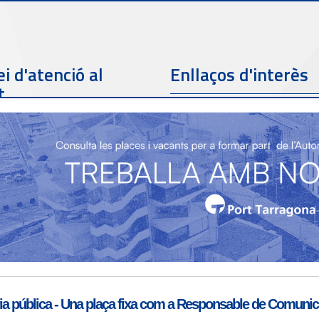
i d'atenció al
Enllaços d'interès
t
Telèfon de contacte
977 259 462
Email de contacte
Partners
sac@porttarragona.cat
Informació SAC
Accès a SAC ( Servei
d'atenció al client )
a pública - Una plaça fixa com a Responsable de Comunicac