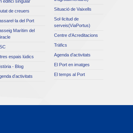
 edifici singular
Situació de Vaixells
utat de creuers
Sol·licitud de
ssarel·la del Port
serveis(ViaPortus)
asseig Marítim del
Centre d’Acreditacions
iracle
Tràfics
SC
Agenda d’activitats
tres espais lúdics
El Port en imatges
stòria - Blog
El temps al Port
enda d'activitats