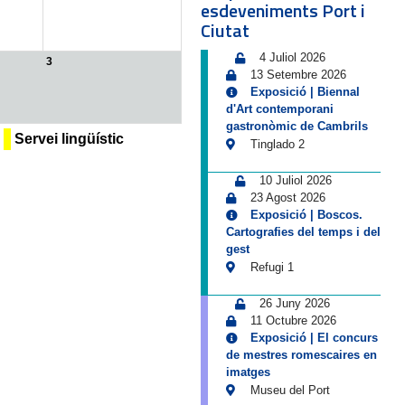
esdeveniments Port i
Ciutat
4 Juliol 2026
3
13 Setembre 2026
Exposició | Biennal
d'Art contemporani
gastronòmic de Cambrils
Servei lingüístic
Tinglado 2
10 Juliol 2026
23 Agost 2026
Exposició | Boscos.
Cartografies del temps i del
gest
Refugi 1
26 Juny 2026
11 Octubre 2026
Exposició | El concurs
de mestres romescaires en
imatges
Museu del Port