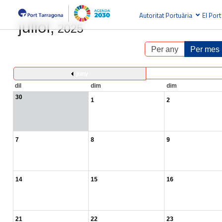
Autoritat Portuària
El Port
juliol,
2025
Per any
Per mes
juny
dil
dim
dim
30
1
2
7
8
9
14
15
16
21
22
23