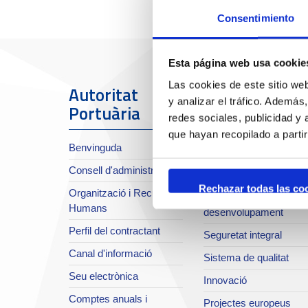
Consentimiento
Esta página web usa cookie
Las cookies de este sitio we
Autoritat
El Port
y analizar el tráfico. Ademá
Portuària
redes sociales, publicidad y
Sobre el Port
que hayan recopilado a parti
Benvinguda
Situació i accessos
Consell d'administració
Planificació estratègica
Rechazar todas las co
Organització i Recursos
Infraestructures en
Humans
desenvolupament
Perfil del contractant
Seguretat integral
Canal d'informació
Sistema de qualitat
Seu electrònica
Innovació
Comptes anuals i
Projectes europeus