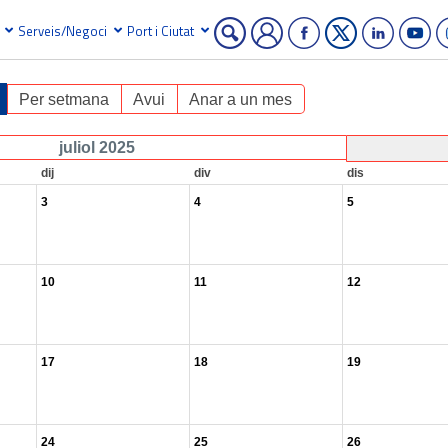
Serveis/Negoci
Port i Ciutat
Per setmana
Avui
Anar a un mes
juliol 2025
dij
div
dis
3
4
5
10
11
12
17
18
19
24
25
26