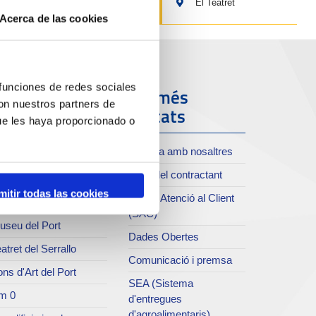
El Teatret
Acerca de las cookies
 funciones de redes sociales
ort i Ciutat
Els més
con nuestros partners de
visitats
ue les haya proporcionado o
oll de Costa
Treballa amb nosaltres
xiu del Port
Perfil del contractant
rvei de publicacions
mitir todas las cookies
Servei Atenció al Client
rc del Port
(SAC)
useu del Port
Dades Obertes
atret del Serrallo
Comunicació i premsa
ns d'Art del Port
SEA (Sistema
m 0
d'entregues
d'agroalimentaris)