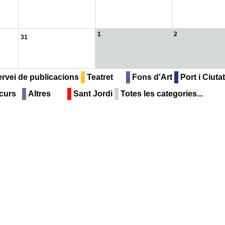
1
2
31
rvei de publicacions
Teatret
Fons d'Art
Port i Ciutat
curs
Altres
Sant Jordi
Totes les categories...