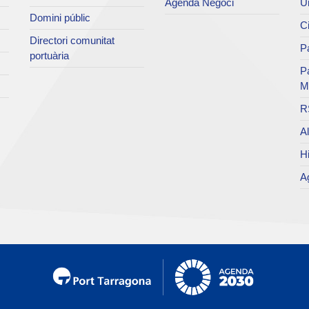
Agenda Negoci
Un
Domini públic
Ci
Directori comunitat
Pa
portuària
P
M
R
Al
Hi
Ag