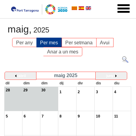
maig,
2025
Per any
Per mes
Per setmana
Avui
Anar a un mes
maig 2025
abril
juny
dil
dim
dim
dij
div
dis
diu
28
29
30
1
2
3
4
5
6
7
8
9
10
11