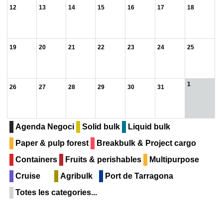
12
13
14
15
16
17
18
19
20
21
22
23
24
25
1
26
27
28
29
30
31
Agenda Negoci
Solid bulk
Liquid bulk
Paper & pulp forest
Breakbulk & Project cargo
Containers
Fruits & perishables
Multipurpose
Cruise
Agribulk
Port de Tarragona
Totes les categories...