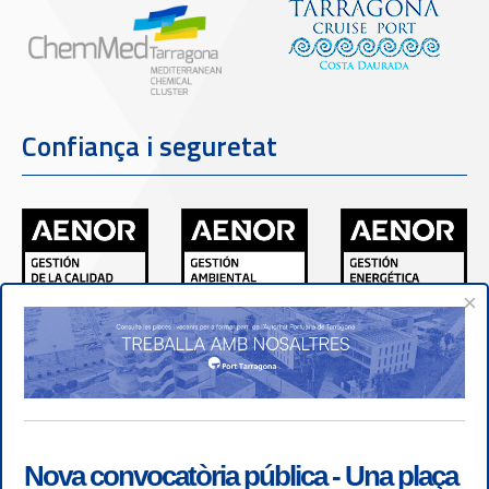
Confiança i seguretat
×
Nova convocatòria pública - Una plaça