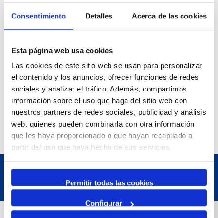
Exposició | La peça blava, Sextant
Museu del Port
Consentimiento
Detalles
Acerca de las cookies
25 Juny 2026
23 Agost 2026
Esta página web usa cookies
Exposició | Manipulació latent
Refugi 1
Las cookies de este sitio web se usan para personalizar
el contenido y los anuncios, ofrecer funciones de redes
7 Juliol 2026
sociales y analizar el tráfico. Además, compartimos
7 Octubre 2026
Inscripcions a PortAutors/es 2026
información sobre el uso que haga del sitio web con
El Teatret
nuestros partners de redes sociales, publicidad y análisis
web, quienes pueden combinarla con otra información
que les haya proporcionado o que hayan recopilado a
partir del uso que haya hecho de sus servicios.
Permitir todas las cookies
Configurar
Dades de Contacte