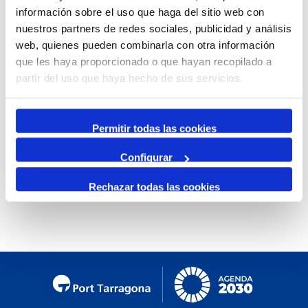
información sobre el uso que haga del sitio web con
Mensual
nuestros partners de redes sociales, publicidad y análisis
Ir al mes específico
web, quienes pueden combinarla con otra información
que les haya proporcionado o que hayan recopilado a
Día Anterior
partir del uso que haya hecho de sus servicios.
Sábado, 05. Abril 2025
Siguiente Día
Permitir todas las cookies
Configurar
No se encontraron eventos
Rechazar todas las cookies