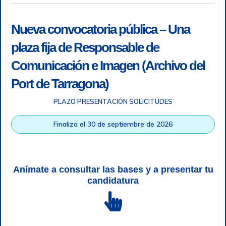
Nueva convocatoria pública – Una
plaza fija de Responsable de
Comunicación e Imagen (Archivo del
Port de Tarragona)
PLAZO PRESENTACIÓN SOLICITUDES
Accesibilidad
|
Nota legal
|
Info RGPD
|
Información de
grabación telefónica
|
SGSI
|
Login
Finaliza el 30 de septiembre de 2026
Autoridad Portuaria de Tarragona © Todos los derechos
reservados |
Diseño Web Responsive
| HTML 5 | CSS 3 |
WCAG 2 y WW3C
Anímate a consultar las bases y a presentar tu
candidatura