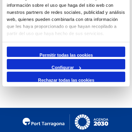
información sobre el uso que haga del sitio web con
Mensual
nuestros partners de redes sociales, publicidad y análisis
Ir al mes específico
web, quienes pueden combinarla con otra información
que les haya proporcionado o que hayan recopilado a
Día Anterior
partir del uso que haya hecho de sus servicios.
Viernes, 04. Abril 2025
Siguiente Día
Permitir todas las cookies
Configurar
No se encontraron eventos
Rechazar todas las cookies