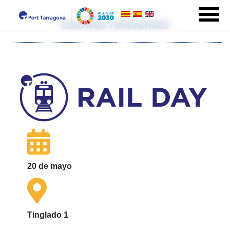
Eventos relevantes
20 de mayo
Tinglado 1