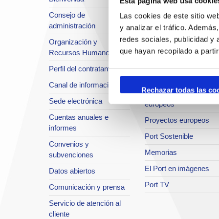
Esta página web usa cookie
Situación y accesos
Consejo de
Las cookies de este sitio we
Planificación estratégic
administración
y analizar el tráfico. Ademá
Infraestructuras en
redes sociales, publicidad y
Organización y
desarrollo
que hayan recopilado a parti
Recursos Humanos
Seguridad Integral
Perfil del contratante
Sistema de Calidad
Canal de información
Rechazar todas las co
Innovación y proyectos
Sede electrónica
europeos
Cuentas anuales e
Proyectos europeos
informes
Port Sostenible
Convenios y
Memorias
subvenciones
El Port en imágenes
Datos abiertos
Port TV
Comunicación y prensa
Servicio de atención al
cliente