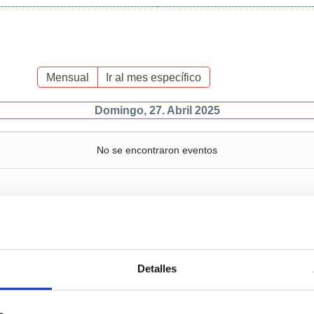
Mensual
Ir al mes específico
Domingo, 27. Abril 2025
No se encontraron eventos
Servicios
Negocio
P
Detalles
c
Operaciones y servicios
Tráficos
portuarios
M