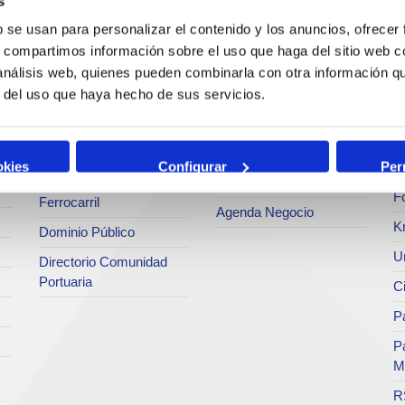
s
Estadísticas
Bunkering
Ar
b se usan para personalizar el contenido y los anuncios, ofrecer
a
SEA - (Sistema de
s, compartimos información sobre el uso que haga del sitio web 
Servicios comerciales
entregas de
Se
agroalimentarios)
 análisis web, quienes pueden combinarla con otra información q
p
Solicitud de Servicios
r del uso que haya hecho de sus servicios.
Terminales
Pa
Tarifas y tasas
Intermodalidad
M
Centro de Acreditaciones
Zona de Actividades
okies
Configurar
Per
Te
Faros y balizas
Logísticas (ZAL)
F
Ferrocarril
Agenda Negocio
K
Dominio Público
Un
Directorio Comunidad
Portuaria
C
Pa
P
M
R