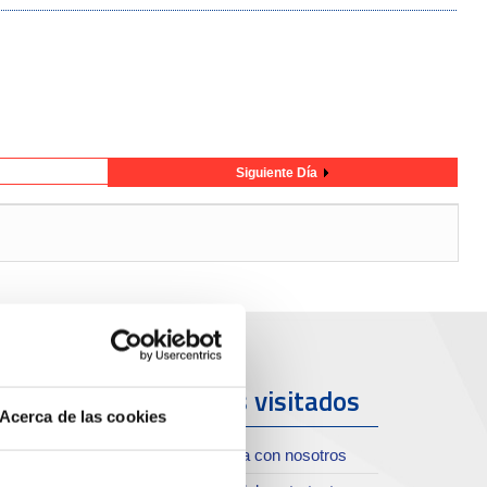
Siguiente Día
uerto y
Más visitados
Acerca de las cookies
iudad
Trabaja con nosotros
oll de Costa