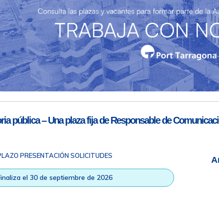
Teléfono de contacto
977 259 462
Email de contacto
Partners
sac@porttarragona.cat
Información SAC
Acceso a SAC
ia pública – Una plaza fija de Responsable de Comunicaci
PLAZO PRESENTACIÓN SOLICITUDES
A
ad
|
Nota legal
|
Info RGPD
|
Información de grabación telefónica
|
na © Todos los derechos reservados |
Diseño Web Responsive
| HTM
Finaliza el 30 de septiembre de 2026