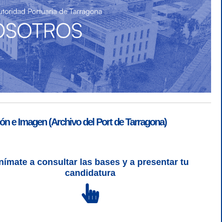
ón e Imagen (Archivo del Port de Tarragona)
nímate a consultar las bases y a presentar tu
SGSI
|
Login
candidatura
L 5 | CSS 3 | WCAG 2 y WW3C