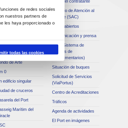
Perfil del contratante
chivo del Port
 funciones de redes sociales
Servicio de Atención al
con nuestros partners de
Clliente (SAC)
rvicio de
ue les haya proporcionado o
ublicaciones
Datos abiertos
rc del Port
Comunicación y prensa
useo del Port
SEA (Sistema de
Entrgas de
mitir todas las cookies
atret del Serrallo
Agroalimentarios)
ondo de Arte
Situación de buques
m 0
Solicitud de Servicios
 edificio singular
(ViaPortus)
iudad de cruceros
Centro de Acreditaciones
sarela del Port
Tráficos
asseig Marítim del
Agenda de actividades
iracle
El Port en imágenes
SC