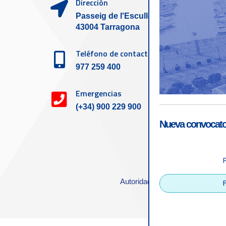
Dirección
Passeig de l'Escullera s/n,
43004 Tarragona
Teléfono de contacto
977 259 400
Emergencias
(+34) 900 229 900
Nueva convocator
Accesibilid
Autoridad Portuaria de Tarrago