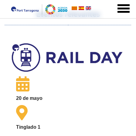
Eventos relevantes
20 de mayo
Tinglado 1