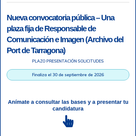
Nueva convocatoria pública – Una
plaza fija de Responsable de
Comunicación e Imagen (Archivo del
Port de Tarragona)
PLAZO PRESENTACIÓN SOLICITUDES
Accesibilidad
|
Nota legal
|
Info RGPD
|
Información de
grabación telefónica
|
SGSI
|
Login
Finaliza el 30 de septiembre de 2026
Autoridad Portuaria de Tarragona © Todos los derechos
reservados |
Diseño Web Responsive
| HTML 5 | CSS 3 |
WCAG 2 y WW3C
Anímate a consultar las bases y a presentar tu
candidatura