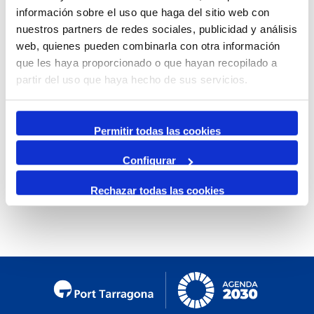
información sobre el uso que haga del sitio web con
Mensual
nuestros partners de redes sociales, publicidad y análisis
Ir al mes específico
web, quienes pueden combinarla con otra información
que les haya proporcionado o que hayan recopilado a
Día Anterior
partir del uso que haya hecho de sus servicios.
Sábado, 26. Abril 2025
Siguiente Día
Permitir todas las cookies
Configurar
No se encontraron eventos
Rechazar todas las cookies