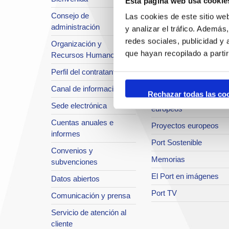
Esta página web usa cookie
Situación y accesos
Consejo de
Las cookies de este sitio we
Planificación estratégic
administración
y analizar el tráfico. Ademá
Infraestructuras en
redes sociales, publicidad y
Organización y
desarrollo
que hayan recopilado a parti
Recursos Humanos
Seguridad Integral
Perfil del contratante
Sistema de Calidad
Canal de información
Rechazar todas las co
Innovación y proyectos
Sede electrónica
europeos
Cuentas anuales e
Proyectos europeos
informes
Port Sostenible
Convenios y
Memorias
subvenciones
El Port en imágenes
Datos abiertos
Port TV
Comunicación y prensa
Servicio de atención al
cliente