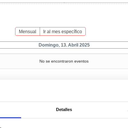
Mensual
Ir al mes específico
Domingo, 13. Abril 2025
No se encontraron eventos
Servicios
Negocio
P
Detalles
c
Operaciones y servicios
Tráficos
portuarios
M