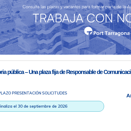
Teléfono de contacto
977 259 462
Email de contacto
Partners
sac@porttarragona.cat
Información SAC
Acceso a SAC
ia pública – Una plaza fija de Responsable de Comunicaci
PLAZO PRESENTACIÓN SOLICITUDES
A
ad
|
Nota legal
|
Info RGPD
|
Información de grabación telefónica
|
na © Todos los derechos reservados |
Diseño Web Responsive
| HTM
Finaliza el 30 de septiembre de 2026