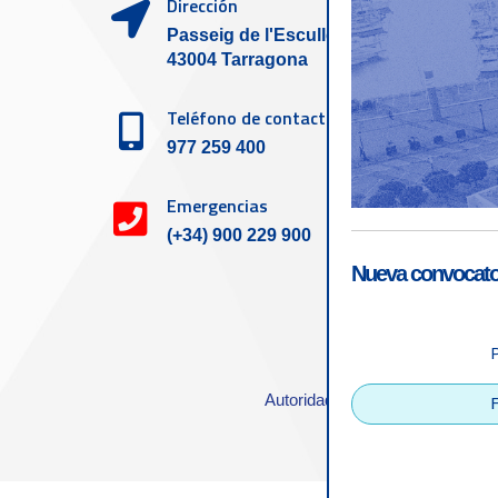
Dirección
Passeig de l'Escullera s/n,
43004 Tarragona
Teléfono de contacto
977 259 400
Emergencias
(+34) 900 229 900
Nueva convocator
Accesibilid
Autoridad Portuaria de Tarrago