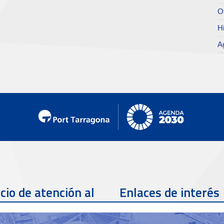
O
Hi
A
cio de atención al
Enlaces de interés
te