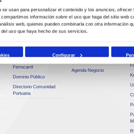
s
Estadísticas
Bunkering
Ar
b se usan para personalizar el contenido y los anuncios, ofrecer
a
SEA - (Sistema de
s, compartimos información sobre el uso que haga del sitio web 
Servicios comerciales
entregas de
Se
agroalimentarios)
 análisis web, quienes pueden combinarla con otra información q
p
Solicitud de Servicios
r del uso que haya hecho de sus servicios.
Terminales
Pa
Tarifas y tasas
Intermodalidad
M
Centro de Acreditaciones
Zona de Actividades
okies
Configurar
Per
Te
Faros y balizas
Logísticas (ZAL)
F
Ferrocarril
Agenda Negocio
K
Dominio Público
Un
Directorio Comunidad
Portuaria
C
Pa
P
M
R