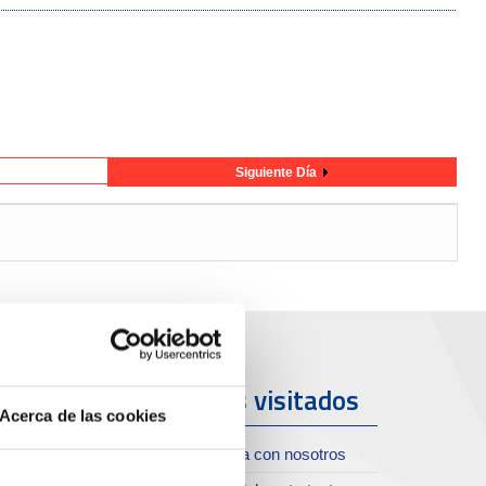
Siguiente Día
uerto y
Más visitados
Acerca de las cookies
iudad
Trabaja con nosotros
oll de Costa