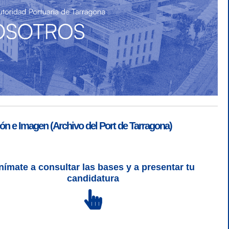
ón e Imagen (Archivo del Port de Tarragona)
nímate a consultar las bases y a presentar tu
SGSI
|
Login
candidatura
L 5 | CSS 3 | WCAG 2 y WW3C