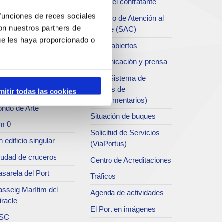
Perfil del contratante
chivo del Port
 funciones de redes sociales
Servicio de Atención al
con nuestros partners de
Clliente (SAC)
rvicio de
ue les haya proporcionado o
ublicaciones
Datos abiertos
rc del Port
Comunicación y prensa
useo del Port
SEA (Sistema de
Entrgas de
mitir todas las cookies
atret del Serrallo
Agroalimentarios)
ondo de Arte
Situación de buques
m 0
Solicitud de Servicios
 edificio singular
(ViaPortus)
iudad de cruceros
Centro de Acreditaciones
sarela del Port
Tráficos
asseig Marítim del
Agenda de actividades
iracle
El Port en imágenes
SC