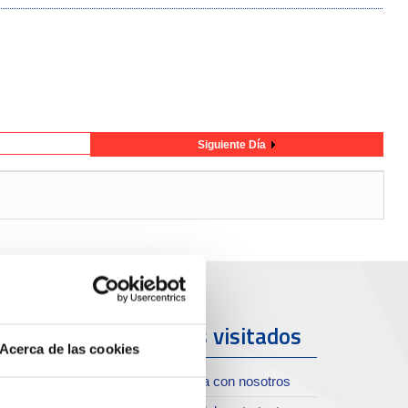
Siguiente Día
uerto y
Más visitados
Acerca de las cookies
iudad
Trabaja con nosotros
oll de Costa