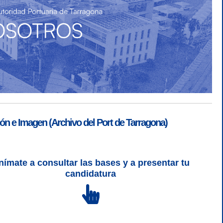
ón e Imagen (Archivo del Port de Tarragona)
nímate a consultar las bases y a presentar tu
SGSI
|
Login
candidatura
L 5 | CSS 3 | WCAG 2 y WW3C