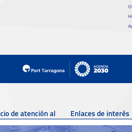
O
Hi
A
cio de atención al
Enlaces de interés
te