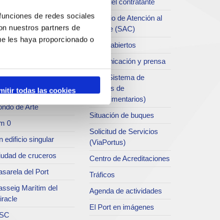
Perfil del contratante
chivo del Port
 funciones de redes sociales
Servicio de Atención al
con nuestros partners de
Clliente (SAC)
rvicio de
ue les haya proporcionado o
ublicaciones
Datos abiertos
rc del Port
Comunicación y prensa
useo del Port
SEA (Sistema de
Entrgas de
mitir todas las cookies
atret del Serrallo
Agroalimentarios)
ondo de Arte
Situación de buques
m 0
Solicitud de Servicios
 edificio singular
(ViaPortus)
iudad de cruceros
Centro de Acreditaciones
sarela del Port
Tráficos
asseig Marítim del
Agenda de actividades
iracle
El Port en imágenes
SC