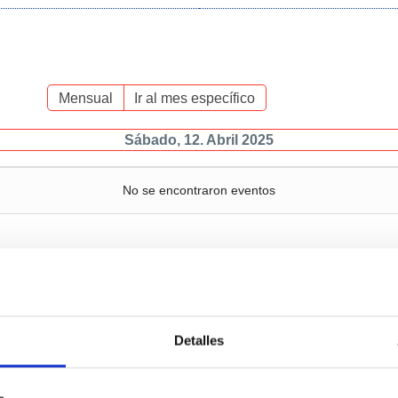
Mensual
Ir al mes específico
Sábado, 12. Abril 2025
No se encontraron eventos
Servicios
Negocio
P
Detalles
c
Operaciones y servicios
Tráficos
portuarios
M