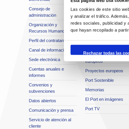
Esta página web usa cookie
Situación y accesos
Consejo de
Las cookies de este sitio we
Planificación estratégic
administración
y analizar el tráfico. Ademá
Infraestructuras en
redes sociales, publicidad y
Organización y
desarrollo
que hayan recopilado a parti
Recursos Humanos
Seguridad Integral
Perfil del contratante
Sistema de Calidad
Canal de información
Rechazar todas las co
Innovación y proyectos
Sede electrónica
europeos
Cuentas anuales e
Proyectos europeos
informes
Port Sostenible
Convenios y
Memorias
subvenciones
El Port en imágenes
Datos abiertos
Port TV
Comunicación y prensa
Servicio de atención al
cliente