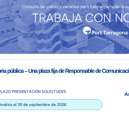
Teléfono de contacto
977 259 462
Email de contacto
Partners
sac@porttarragona.cat
Información SAC
Acceso a SAC
ia pública – Una plaza fija de Responsable de Comunicaci
PLAZO PRESENTACIÓN SOLICITUDES
A
ad
|
Nota legal
|
Info RGPD
|
Información de grabación telefónica
|
na © Todos los derechos reservados |
Diseño Web Responsive
| HTM
Finaliza el 30 de septiembre de 2026