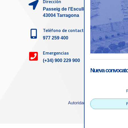
Dirección
Passeig de l'Escullera s/n,
43004 Tarragona
Teléfono de contacto
977 259 400
Emergencias
(+34) 900 229 900
Nueva convocator
Accesibilid
Autoridad Portuaria de Tarrago