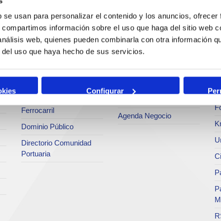
s
Estadísticas
Bunkering
Ar
b se usan para personalizar el contenido y los anuncios, ofrecer
a
SEA - (Sistema de
s, compartimos información sobre el uso que haga del sitio web 
Servicios comerciales
entregas de
Se
agroalimentarios)
 análisis web, quienes pueden combinarla con otra información q
p
Solicitud de Servicios
r del uso que haya hecho de sus servicios.
Terminales
Pa
Tarifas y tasas
Intermodalidad
M
Centro de Acreditaciones
Zona de Actividades
okies
Configurar
Per
Te
Faros y balizas
Logísticas (ZAL)
F
Ferrocarril
Agenda Negocio
K
Dominio Público
Un
Directorio Comunidad
Portuaria
C
Pa
P
M
R