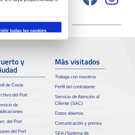
mitir todas las cookies
uerto y
Más visitados
iudad
Trabaja con nosotros
oll de Costa
Perfil del contratante
chivo del Port
Servicio de Atención al
Clliente (SAC)
rvicio de
ublicaciones
Datos abiertos
rc del Port
Comunicación y prensa
useo del Port
SEA (Sistema de