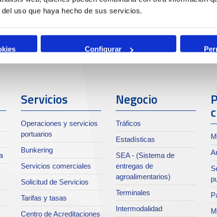
r del uso que haya hecho de sus servicios.
okies
Configurar
Per
Servicios
Negocio
P
c
Operaciones y servicios
Tráficos
portuarios
M
Estadísticas
Bunkering
Ar
a
SEA - (Sistema de
Servicios comerciales
entregas de
Se
agroalimentarios)
p
Solicitud de Servicios
Terminales
Pa
Tarifas y tasas
Intermodalidad
M
Centro de Acreditaciones