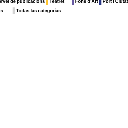
rvei de publicacions
Teatret
Fons d'Art
Port i Ciutat
es
Todas las categorías...