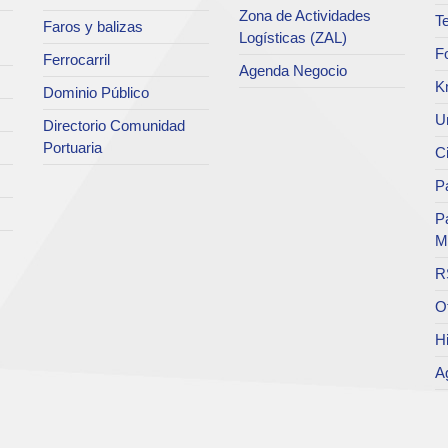
Zona de Actividades
Te
Faros y balizas
Logísticas (ZAL)
F
Ferrocarril
Agenda Negocio
K
Dominio Público
Un
Directorio Comunidad
Portuaria
C
Pa
P
M
R
O
Hi
A