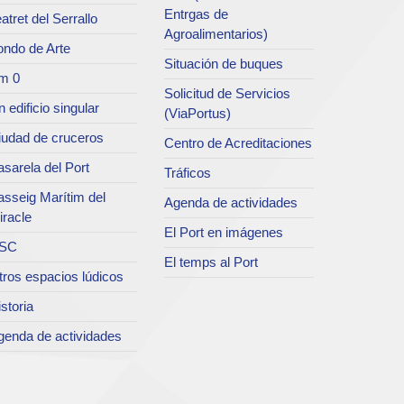
Entrgas de
atret del Serrallo
Agroalimentarios)
ondo de Arte
Situación de buques
m 0
Solicitud de Servicios
 edificio singular
(ViaPortus)
iudad de cruceros
Centro de Acreditaciones
sarela del Port
Tráficos
asseig Marítim del
Agenda de actividades
iracle
El Port en imágenes
SC
El temps al Port
tros espacios lúdicos
storia
genda de actividades