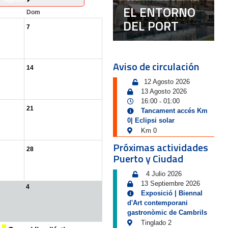
Agosto
EL ENTORNO
Dom
DEL PORT
7
Aviso de circulación
14
12 Agosto 2026
13 Agosto 2026
16:00
01:00
-
21
Tancament accés Km
0| Eclipsi solar
Km 0
Próximas actividades
28
Puerto y Ciudad
4 Julio 2026
13 Septiembre 2026
4
Exposició | Biennal
d'Art contemporani
gastronòmic de Cambrils
Tinglado 2