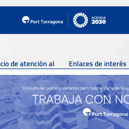
cio de atención al
Enlaces de interés
te
Teléfono de contacto
977 259 462
Email de contacto
Partners
sac@porttarragona.cat