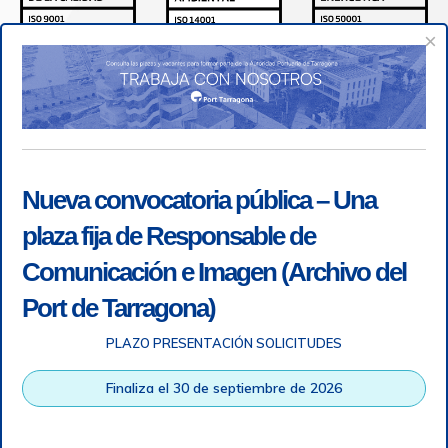
×
Nueva convocatoria pública – Una
plaza fija de Responsable de
Comunicación e Imagen (Archivo del
Port de Tarragona)
PLAZO PRESENTACIÓN SOLICITUDES
Accesibilidad
|
Nota legal
|
Info RGPD
|
Información de
grabación telefónica
|
SGSI
|
Login
Finaliza el 30 de septiembre de 2026
Autoridad Portuaria de Tarragona © Todos los derechos
reservados |
Diseño Web Responsive
| HTML 5 | CSS 3 |