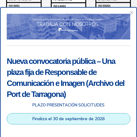
×
Nueva convocatoria pública – Una
plaza fija de Responsable de
Comunicación e Imagen (Archivo del
Port de Tarragona)
PLAZO PRESENTACIÓN SOLICITUDES
Accesibilidad
|
Nota legal
|
Info RGPD
|
Información de
grabación telefónica
|
SGSI
|
Login
Finaliza el 30 de septiembre de 2026
Autoridad Portuaria de Tarragona © Todos los derechos
reservados |
Diseño Web Responsive
| HTML 5 | CSS 3 |