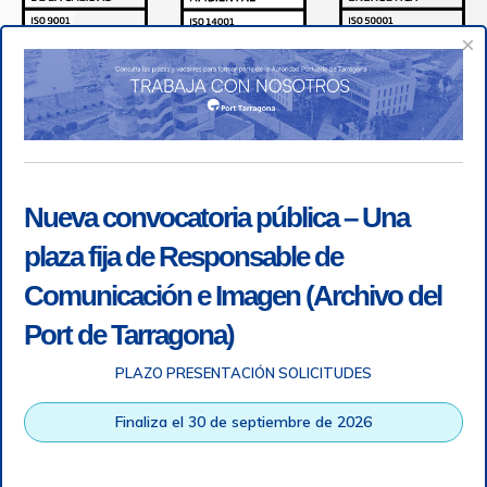
×
Nueva convocatoria pública – Una
plaza fija de Responsable de
Comunicación e Imagen (Archivo del
Port de Tarragona)
PLAZO PRESENTACIÓN SOLICITUDES
Accesibilidad
|
Nota legal
|
Info RGPD
|
Información de
grabación telefónica
|
SGSI
|
Login
Finaliza el 30 de septiembre de 2026
Autoridad Portuaria de Tarragona © Todos los derechos
reservados |
Diseño Web Responsive
| HTML 5 | CSS 3 |