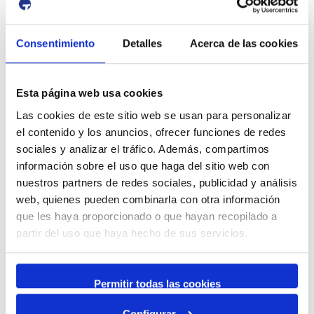
marítima.
El seguimiento y el control de los vertidos
Consentimiento
Detalles
Acerca de las cookies
contaminantes que procedan de barcos,
plataformas fijas u otras instalaciones marítimas
a las aguas situadas en las zonas en qué
Esta página web usa cookies
España ejerza la soberanía, los derechos
Las cookies de este sitio web se usan para personalizar
soberanos o la jurisdicción.
el contenido y los anuncios, ofrecer funciones de redes
sociales y analizar el tráfico. Además, compartimos
El seguimiento y el control del plan nacional de
información sobre el uso que haga del sitio web con
servicios especiales de salvamento de la vida
nuestros partners de redes sociales, publicidad y análisis
humana a la mar y de la lucha contra la
web, quienes pueden combinarla con otra información
contaminación del medio marino.
que les haya proporcionado o que hayan recopilado a
partir del uso que haya hecho de sus servicios.
La supervisión de la investigación de los
accidentes o los siniestros marítimos o los
episodios de contaminación.
Permitir todas las cookies
La aplicación de las normas sobre la enrolament
Configurar