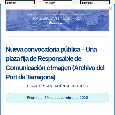
×
Nueva convocatoria pública – Una
plaza fija de Responsable de
Comunicación e Imagen (Archivo del
Port de Tarragona)
PLAZO PRESENTACIÓN SOLICITUDES
Accesibilidad
|
Nota legal
|
Info RGPD
|
Información de
grabación telefónica
|
SGSI
|
Login
Finaliza el 30 de septiembre de 2026
Autoridad Portuaria de Tarragona © Todos los derechos
reservados |
Diseño Web Responsive
| HTML 5 | CSS 3 |
WCAG 2 y WW3C