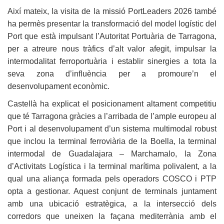
Així mateix, la visita de la missió PortLeaders 2026 també
ha permès presentar la transformació del model logístic del
Port que està impulsant l’Autoritat Portuària de Tarragona,
per a atreure nous tràfics d’alt valor afegit, impulsar la
intermodalitat ferroportuària i establir sinergies a tota la
seva zona d’influència per a promoure’n el
desenvolupament econòmic.
Castellà ha explicat el posicionament altament competitiu
que té Tarragona gràcies a l’arribada de l’ample europeu al
Port i al desenvolupament d’un sistema multimodal robust
que inclou la terminal ferroviària de la Boella, la terminal
intermodal de Guadalajara – Marchamalo, la Zona
d’Activitats Logística i la terminal marítima polivalent, a la
qual una aliança formada pels operadors COSCO i PTP
opta a gestionar. Aquest conjunt de terminals juntament
amb una ubicació estratègica, a la intersecció dels
corredors que uneixen la façana mediterrània amb el