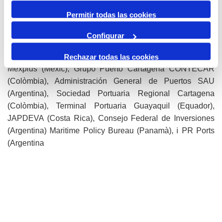
(Mèxic), Puerto de Comodoro Rivadavia (Argentina),
Permitir todas las cookies
Consorcio de Gestión Puerto Dock Sud (Argentina), Puerto
Bahía Blanca (Argentina), Puerto Quequén (Argentina),
Configurar
Autoridade Portuaria de Santos (Brasil), Empresa
Portuaria Nacional Santo Tomás de Castilla (Guatemala),
Rechazar todas las cookies
Mexplus (Mèxic), Grupo Puerto Cartagena CONTECAR
(Colòmbia), Administración General de Puertos SAU
(Argentina), Sociedad Portuaria Regional Cartagena
(Colòmbia), Terminal Portuaria Guayaquil (Equador),
JAPDEVA (Costa Rica), Consejo Federal de Inversiones
(Argentina) Maritime Policy Bureau (Panamà), i PR Ports
(Argentina