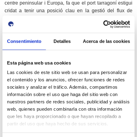
centre peninsular i Europa, fa que el port tarragoní estigui
cridat a tenir una posició clau en la gestió del flux de
mercaderies d’importació i d’exportació en aquests
corredors.
Aliances Europa - Amèrica
Consentimiento
Detalles
Acerca de las cookies
PortLeaders és un programa de networking i visites
tècniques que promou les aliances estratègiques entre
ports d’Amèrica i d’Europa. La iniciativa, impulsada per PR
Esta página web usa cookies
PORTS i Maritime Policy Bureau, compta amb el suport
Las cookies de este sitio web se usan para personalizar
institucional de la Comissió Interamericana de Ports de
el contenido y los anuncios, ofrecer funciones de redes
l’Organització d’Estats Americans i la col·laboració de
sociales y analizar el tráfico. Además, compartimos
Puertos del Estado en l’organització de les missions
información sobre el uso que haga del sitio web con
comercials a Espanya.
nuestros partners de redes sociales, publicidad y análisis
web, quienes pueden combinarla con otra información
En aquesta edició 2026, hi han participat els següents
que les haya proporcionado o que hayan recopilado a
ports i operadors logístics: Empresa Portuaria Quetzal
partir del uso que haya hecho de sus servicios.
(Guatemala), Corporación Autónoma Regional Río Grande
de la Magdalena (Colòmbia), ABC Marítimo portuario