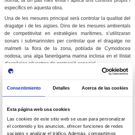
norma, fa un pas més enllà i aplica uns controls propis i
específics en aquesta obra.
Una de les mesures principal serà controlar la qualitat del
dragatge i de les aigües. Dins de les mesures ambientals
de competitivitat en estratègies marítimes, s’utilitzaran
sonars i submarinistes per controlar que el dragatge no
malmeti la flora de la zona, poblada de Cymodocea
nodosa, una alga fanerògama marina inclosa en el llistat
d'espècies silvestres de protecció especial.
A més, el Port de Tarragona realitzarà controls diaris i
formació específica al personal per albirament o detecció
de rastre de la tortuga babaua, una espècie en risc que se
Consentimiento
Detalles
Acerca de las cookies
sap de la seva presència en altres platges del litoral
tarragoní.
Estabilitzar la platja definitiva, objectiu de futur
Esta página web usa cookies
Las cookies de este sitio web se usan para personalizar
L’aportació de sorra a la platja de la Pineda és una mesura
el contenido y los anuncios, ofrecer funciones de redes
ambiental compensatòria per la prolongació del dic de
sociales y analizar el tráfico. Además, compartimos