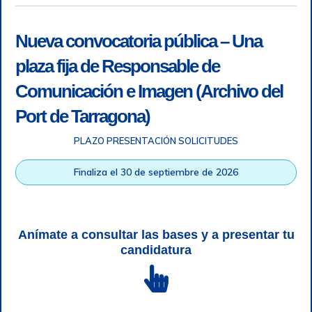
Nueva convocatoria pública – Una
plaza fija de Responsable de
Comunicación e Imagen (Archivo del
Port de Tarragona)
PLAZO PRESENTACIÓN SOLICITUDES
Accesibilidad
|
Nota legal
|
Info RGPD
|
Información de
grabación telefónica
|
SGSI
|
Login
Finaliza el 30 de septiembre de 2026
Autoridad Portuaria de Tarragona © Todos los derechos
reservados |
Diseño Web Responsive
| HTML 5 | CSS 3 |
WCAG 2 y WW3C
Anímate a consultar las bases y a presentar tu
candidatura