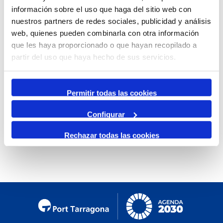
Llevant. Aquesta aportació extraordinària de sorra, unida a
información sobre el uso que haga del sitio web con
l’acció dels espigons de contenció que hi ha a cada banda
nuestros partners de redes sociales, publicidad y análisis
de la platja, l’espigó dels Prats i l’espigó del Racó, permet
web, quienes pueden combinarla con otra información
retornar l’equilibri a la platja de la Pineda per aquesta
que les haya proporcionado o que hayan recopilado a
temporada. L’objectiu de Port Tarragona és aconseguir
partir del uso que haya hecho de sus servicios.
l’estabilització definitiva de la platja, que s’obtindrà gràcies
al futur contradic de Ponent.
Permitir todas las cookies
Configurar
Rechazar todas las cookies