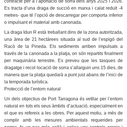
contracte per a l’aportació de sorra dels anys 2025 i 2026.
Es tracta d’una draga de succió en marxa i calat reduït -4
metres- que té l’opció de descarregar per comporta inferior
o impulsant el material amb canonada.
La draga Idun R està treballant dins de la zona autoritzada,
una àrea de 21 hectàrees situada al sud de l’espigó del
Racó de la Pineda. Els sediments arriben impulsats a
través de la canonada a la platja, on són repartits finalment
per maquinària terrestre. Es preveu que les tasques de
dragatge i recol·locació de sorra s’allarguin uns 15 dies, de
manera que la platja quedarà a punt just abans de l’inici de
la temporada turística.
Protecció de l’entorn natural
Un dels objectius de Port Tarragona és vetllar per l’entorn
natural en tots els seus àmbits d’actuació, especialment en
el que es refereix a les obres. Per aquest motiu, a més de
complir amb les mesures ambientals requerides per