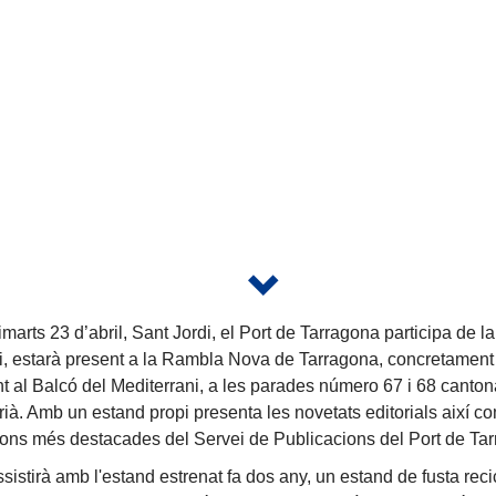
marts 23 d’abril, Sant Jordi, el Port de Tarragona participa de la
i, estarà present a la Rambla Nova de Tarragona, concretament
nt al Balcó del Mediterrani, a les parades número 67 i 68 canto
rià. Amb un estand propi presenta les novetats editorials així co
ions més destacades del Servei de Publicacions del Port de Ta
ssistirà amb l'estand estrenat fa dos any, un estand de fusta re