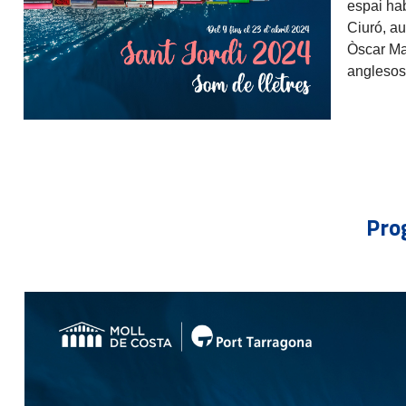
espai hab
Ciuró, au
Òscar Mar
anglesos 
Pro