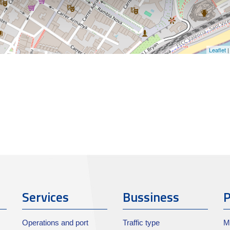
Leaflet
|
Services
Bussiness
P
Operations and port
Traffic type
M