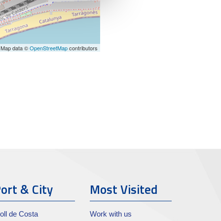
 Map data ©
OpenStreetMap
contributors
ort & City
Most Visited
oll de Costa
Work with us