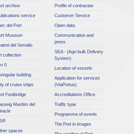
rt archive
Profile of contractee
blications service
Customer Service
rc del Port
Open data
ort Museum
Communication and
press
atret del Serrallo
SEA - (Agri-bulk Delivery
t collection
System)
m 0
Location of vessels
singular building
Application for services
ty of cruise ships
(ViaPortus)
rt Footbridge
Accreditations Office
asseig Marítim del
Traffic type
iracle
Programme of events
SR
The Port in images
ther spaces
The weather at Port