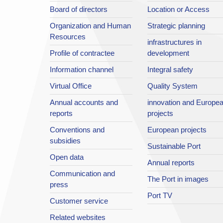
Board of directors
Location or Access
Organization and Human
Strategic planning
Resources
infrastructures in
Profile of contractee
development
Information channel
Integral safety
Virtual Office
Quality System
Annual accounts and
innovation and Europe
reports
projects
Conventions and
European projects
subsidies
Sustainable Port
Open data
Annual reports
Communication and
The Port in images
press
Port TV
Customer service
Related websites