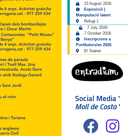
23 August 2026
Exposició |
Manipulació latent
Refugi 1
7 July 2026
7 October 2026
Inscripcions a
PortAutors/es 2026
El Teatret
Social Media '
Moll de Costa
'