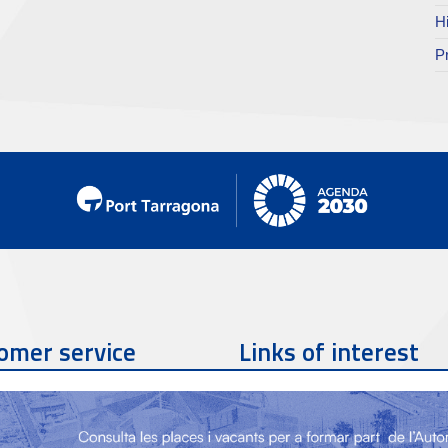
H
P
omer service
Links of interest
Contact phone
977 259 462