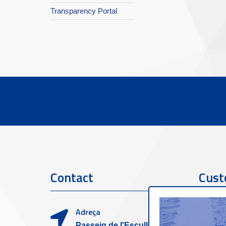
Transparency Portal
Contact
Cust
Adreça
Passeig de l'Escullera s/n,