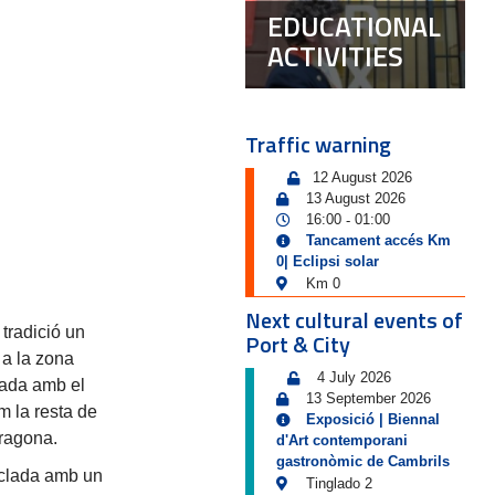
EDUCATIONAL
ACTIVITIES
Traffic warning
12 August 2026
13 August 2026
16:00
01:00
-
Tancament accés Km
0| Eclipsi solar
Km 0
Next cultural events of
 tradició un
Port & City
 a la zona
4 July 2026
nada amb el
13 September 2026
m la resta de
Exposició | Biennal
rragona.
d'Art contemporani
gastronòmic de Cambrils
ciclada amb un
Tinglado 2