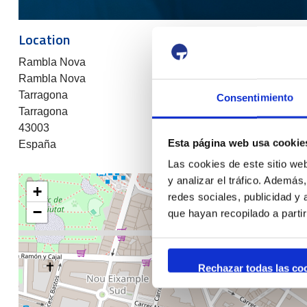
Location
Rambla Nova
Rambla Nova
Tarragona
Consentimiento
Tarragona
43003
Esta página web usa cookie
España
Las cookies de este sitio we
y analizar el tráfico. Ademá
+
redes sociales, publicidad y
−
que hayan recopilado a parti
Rechazar todas las co