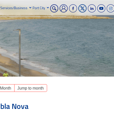
Services/Business
Port City
 Month
Jump to month
mbla Nova