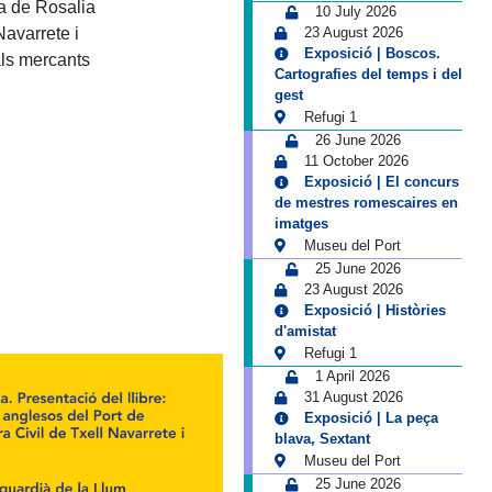
ia de Rosalia
10 July 2026
 Navarrete i
23 August 2026
Exposició | Boscos.
als mercants
Cartografies del temps i del
gest
Refugi 1
26 June 2026
11 October 2026
Exposició | El concurs
de mestres romescaires en
imatges
Museu del Port
25 June 2026
23 August 2026
Exposició | Històries
d'amistat
Refugi 1
1 April 2026
31 August 2026
Exposició | La peça
blava, Sextant
Museu del Port
25 June 2026