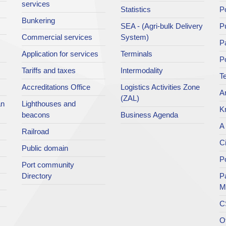
services
Statistics
Po
Bunkering
SEA - (Agri-bulk Delivery
Pu
Commercial services
System)
Pa
Application for services
Terminals
P
Tariffs and taxes
Intermodality
Te
Accreditations Office
Logistics Activities Zone
Ar
(ZAL)
an
Lighthouses and
K
beacons
Business Agenda
A 
Railroad
Ci
Public domain
Po
Port community
Directory
P
M
C
O