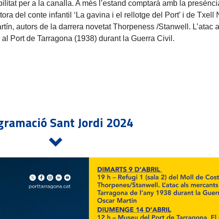
ilitat per a la canalla. A més l’estand comptarà amb la presènc
tora del conte infantil ‘La gavina i el rellotge del Port’ i de Txell
tín, autors de la darrera novetat Thorpeness /Stanwell. L’atac 
al Port de Tarragona (1938) durant la Guerra Civil.
gramació Sant Jordi 2024