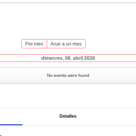
Per mes
Anar a un mes
dimecres, 08. abril 2026
No events were found
Detalles
Serveis
Negoci
P
s