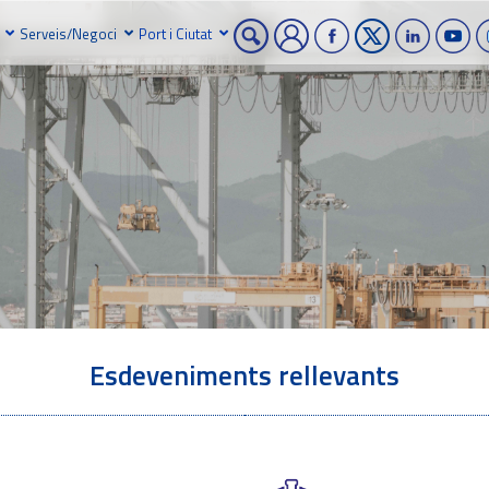
Serveis/Negoci
Port i Ciutat
Esdeveniments rellevants