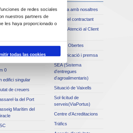
oll de Costa
Treballa amb nosaltres
 funciones de redes sociales
xiu del Port
con nuestros partners de
Perfil del contractant
rvei de publicacions
ue les haya proporcionado o
Servei Atenció al Client
rc del Port
(SAC)
useu del Port
Dades Obertes
atret del Serrallo
mitir todas las cookies
Comunicació i premsa
ns d'Art del Port
SEA (Sistema
m 0
d'entregues
d'agroalimentaris)
 edifici singular
Situació de Vaixells
utat de creuers
Sol·licitud de
ssarel·la del Port
serveis(ViaPortus)
asseig Marítim del
Centre d’Acreditacions
iracle
Tràfics
SC