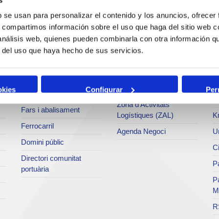
Operacions i serveis
Tràfics
M
portuaris
b se usan para personalizar el contenido y los anuncios, ofrecer
Estadístiques
Ar
s, compartimos información sobre el uso que haga del sitio web 
Bunkering
SEA - (Sistema
Se
 análisis web, quienes pueden combinarla con otra información q
Serveis comercials
d'entregues
Pa
r del uso que haya hecho de sus servicios.
d'agroalimentaris)
Sol·licitud de serveis
M
Terminals
Tarifes i taxes
Te
Intermodalitat
okies
Configurar
Per
Centre d'acreditacions
Fo
Zona d'Activitats
Fars i abalisament
Logístiques (ZAL)
K
Ferrocarril
Agenda Negoci
Un
Domini públic
Ci
Directori comunitat
Pa
portuària
P
M
R