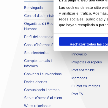
Sobre el Port
Benvinguda
Las cookies de este sitio we
Situació i accessos
y analizar el tráfico. Ademá
Consell d'administració
Planificació estratègica
redes sociales, publicidad y
Organització i Recursos
Infraestructures en
que hayan recopilado a parti
Humans
desenvolupament
Perfil del contractant
Seguretat integral
Rechazar todas las co
Canal d'informació
Sistema de qualitat
Seu electrònica
Innovació
Comptes anuals i
Projectes europeus
informes
Port sostenible
Convenis i subvencions
Memòries
Dades obertes
El Port en imatges
Comunicació i premsa
Port TV
Servei d'atenció al client
Webs relacionats