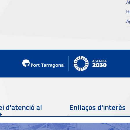
Al
Hi
Ag
i d'atenció al
Enllaços d'interès
t