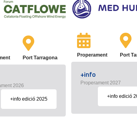
Properament
Port T
ment
Port Tarragona
+info
Properament 2027
ament 2026
+info edició 
+info edició 2025