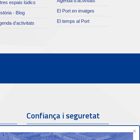
Agenda d’activitats
tres espais lúdics
El Port en imatges
stòria - Blog
El temps al Port
enda d'activitats
Confiança i seguretat
×