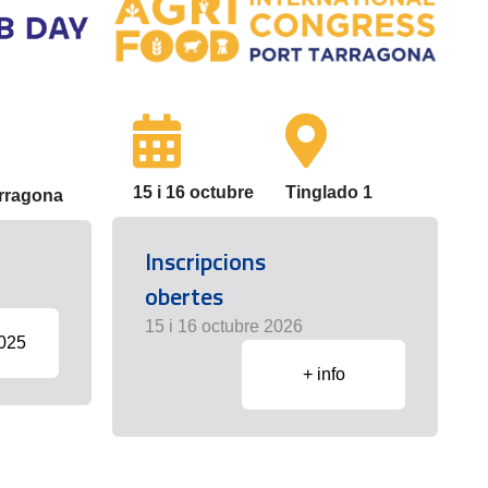
15 i 16 octubre
Tinglado 1
arragona
Inscripcions
obertes
15 i 16 octubre 2026
2025
+ info