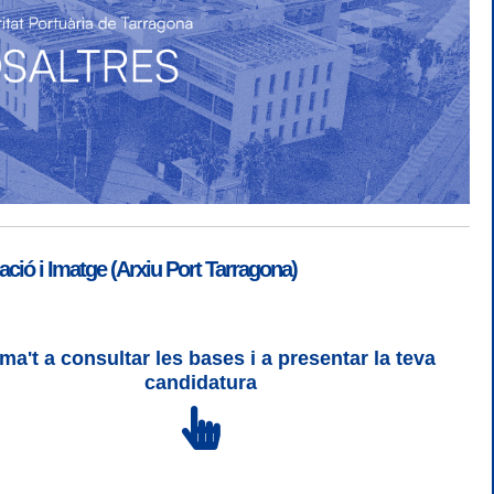
ió i Imatge (Arxiu Port Tarragona)
ma't a consultar les bases i a presentar la teva
ogin
|
Desconnectar
candidatura
 | CSS 3 | WCAG 2 i WW3C