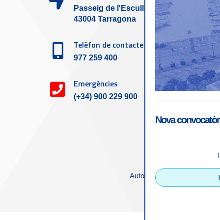
Passeig de l'Escullera s/n,
43004 Tarragona
Telèfon de contacte
977 259 400
Emergències
(+34) 900 229 900
Nova convocatòri
Accessibilitat
|
Nota
Autoritat Portuària de Tarra