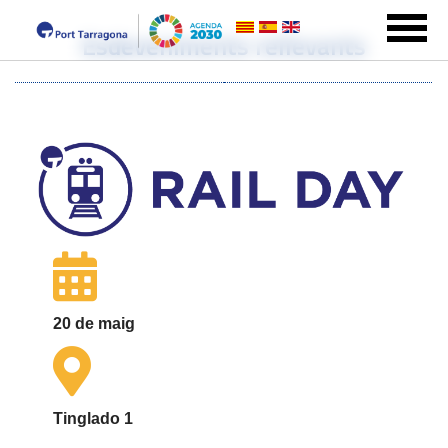
Esdeveniments rellevants
20 de maig
Tinglado 1