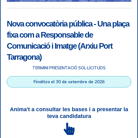
Nova convocatòria pública - Una plaça
fixa com a Responsable de
Comunicació i Imatge (Arxiu Port
Tarragona)
TERMINI PRESENTACIÓ SOL·LICITUDS
Accessibilitat
|
Nota legal
|
Info RGPD
|
Informació de
Finalitza el 30 de setembre de 2026
gravació telefònica
|
SGSI
|
Login
|
Desconnectar
Autoritat Portuària de Tarragona © Tots els drets reservats |
Disseny Web Responsive
| HTML 5 | CSS 3 | WCAG 2 i WW3C
Anima't a consultar les bases i a presentar la
teva candidatura