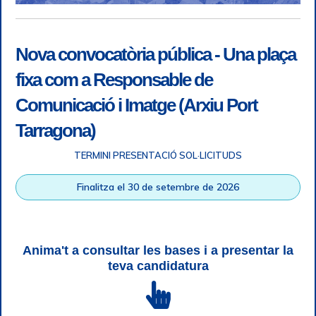
Nova convocatòria pública - Una plaça
fixa com a Responsable de
Comunicació i Imatge (Arxiu Port
Tarragona)
TERMINI PRESENTACIÓ SOL·LICITUDS
Accessibilitat
|
Nota legal
|
Info RGPD
|
Informació de
Finalitza el 30 de setembre de 2026
gravació telefònica
|
SGSI
|
Login
|
Desconnectar
Autoritat Portuària de Tarragona © Tots els drets reservats |
Disseny Web Responsive
| HTML 5 | CSS 3 | WCAG 2 i WW3C
Anima't a consultar les bases i a presentar la
teva candidatura