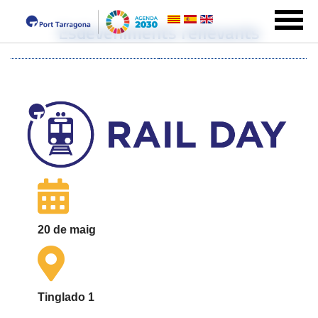
Esdeveniments rellevants
20 de maig
Tinglado 1