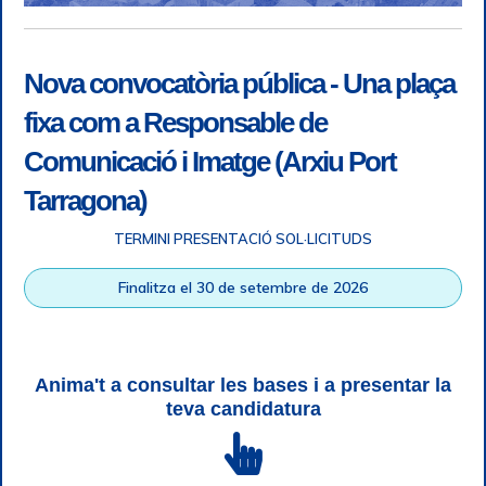
Nova convocatòria pública - Una plaça
fixa com a Responsable de
Comunicació i Imatge (Arxiu Port
Tarragona)
TERMINI PRESENTACIÓ SOL·LICITUDS
Accessibilitat
|
Nota legal
|
Info RGPD
|
Informació de
Finalitza el 30 de setembre de 2026
gravació telefònica
|
SGSI
|
Login
|
Desconnectar
Autoritat Portuària de Tarragona © Tots els drets reservats |
Disseny Web Responsive
| HTML 5 | CSS 3 | WCAG 2 i WW3C
Anima't a consultar les bases i a presentar la
teva candidatura