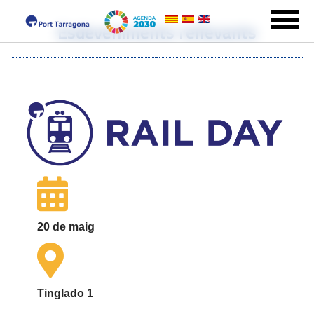
Esdeveniments rellevants
20 de maig
Tinglado 1