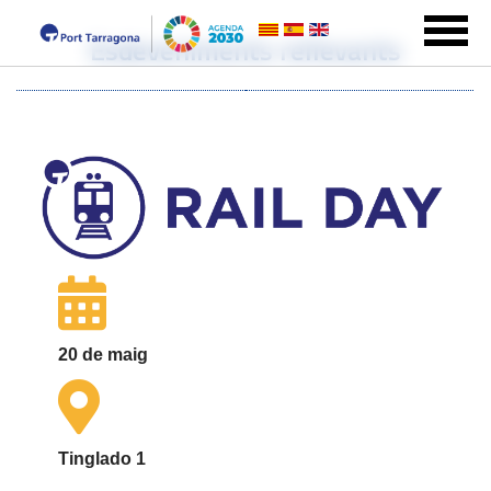
Esdeveniments rellevants
20 de maig
Tinglado 1