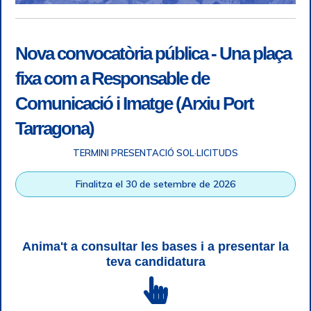
Nova convocatòria pública - Una plaça
fixa com a Responsable de
Comunicació i Imatge (Arxiu Port
Tarragona)
TERMINI PRESENTACIÓ SOL·LICITUDS
Accessibilitat
|
Nota legal
|
Info RGPD
|
Informació de
Finalitza el 30 de setembre de 2026
gravació telefònica
|
SGSI
|
Login
|
Desconnectar
Autoritat Portuària de Tarragona © Tots els drets reservats |
Disseny Web Responsive
| HTML 5 | CSS 3 | WCAG 2 i WW3C
Anima't a consultar les bases i a presentar la
teva candidatura