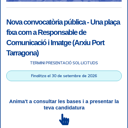
Nova convocatòria pública - Una plaça
fixa com a Responsable de
Comunicació i Imatge (Arxiu Port
Tarragona)
TERMINI PRESENTACIÓ SOL·LICITUDS
Accessibilitat
|
Nota legal
|
Info RGPD
|
Informació de
Finalitza el 30 de setembre de 2026
gravació telefònica
|
SGSI
|
Login
|
Desconnectar
Autoritat Portuària de Tarragona © Tots els drets reservats |
Disseny Web Responsive
| HTML 5 | CSS 3 | WCAG 2 i WW3C
Anima't a consultar les bases i a presentar la
teva candidatura