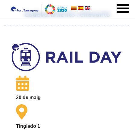
Esdeveniments rellevants
20 de maig
Tinglado 1