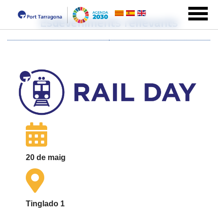
Esdeveniments rellevants
20 de maig
Tinglado 1