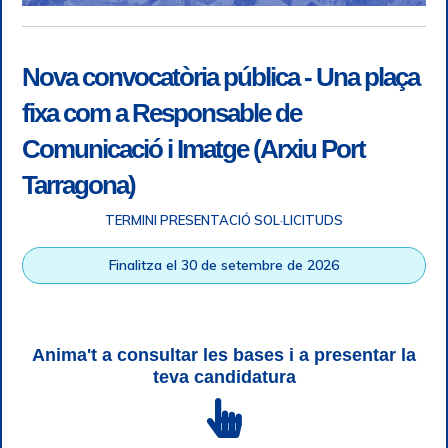
Nova convocatòria pública - Una plaça
fixa com a Responsable de
Comunicació i Imatge (Arxiu Port
Tarragona)
TERMINI PRESENTACIÓ SOL·LICITUDS
Accessibilitat
|
Nota legal
|
Info RGPD
|
Informació de
Finalitza el 30 de setembre de 2026
gravació telefònica
|
SGSI
|
Login
|
Desconnectar
Autoritat Portuària de Tarragona © Tots els drets reservats |
Disseny Web Responsive
| HTML 5 | CSS 3 | WCAG 2 i WW3C
Anima't a consultar les bases i a presentar la
teva candidatura