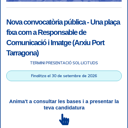
Nova convocatòria pública - Una plaça
fixa com a Responsable de
Comunicació i Imatge (Arxiu Port
Tarragona)
TERMINI PRESENTACIÓ SOL·LICITUDS
Accessibilitat
|
Nota legal
|
Info RGPD
|
Informació de
Finalitza el 30 de setembre de 2026
gravació telefònica
|
SGSI
|
Login
|
Desconnectar
Autoritat Portuària de Tarragona © Tots els drets reservats |
Disseny Web Responsive
| HTML 5 | CSS 3 | WCAG 2 i WW3C
Anima't a consultar les bases i a presentar la
teva candidatura