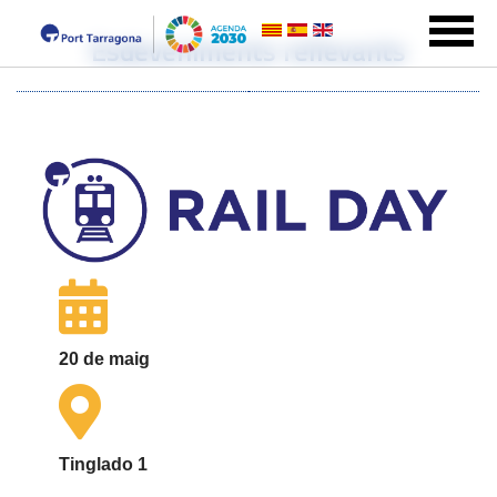
Esdeveniments rellevants
20 de maig
Tinglado 1