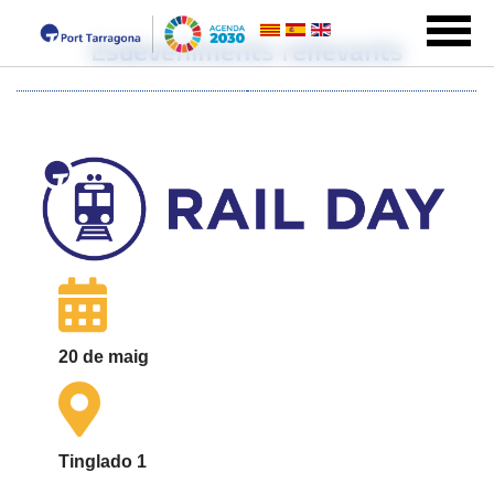
Esdeveniments rellevants
20 de maig
Tinglado 1