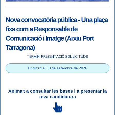
Nova convocatòria pública - Una plaça
fixa com a Responsable de
Comunicació i Imatge (Arxiu Port
Tarragona)
TERMINI PRESENTACIÓ SOL·LICITUDS
Accessibilitat
|
Nota legal
|
Info RGPD
|
Informació de
Finalitza el 30 de setembre de 2026
gravació telefònica
|
SGSI
|
Login
|
Desconnectar
Autoritat Portuària de Tarragona © Tots els drets reservats |
Disseny Web Responsive
| HTML 5 | CSS 3 | WCAG 2 i WW3C
Anima't a consultar les bases i a presentar la
teva candidatura