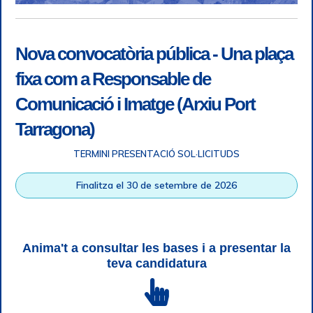
Nova convocatòria pública - Una plaça
fixa com a Responsable de
Comunicació i Imatge (Arxiu Port
Tarragona)
TERMINI PRESENTACIÓ SOL·LICITUDS
Accessibilitat
|
Nota legal
|
Info RGPD
|
Informació de
Finalitza el 30 de setembre de 2026
gravació telefònica
|
SGSI
|
Login
|
Desconnectar
Autoritat Portuària de Tarragona © Tots els drets reservats |
Disseny Web Responsive
| HTML 5 | CSS 3 | WCAG 2 i WW3C
Anima't a consultar les bases i a presentar la
teva candidatura