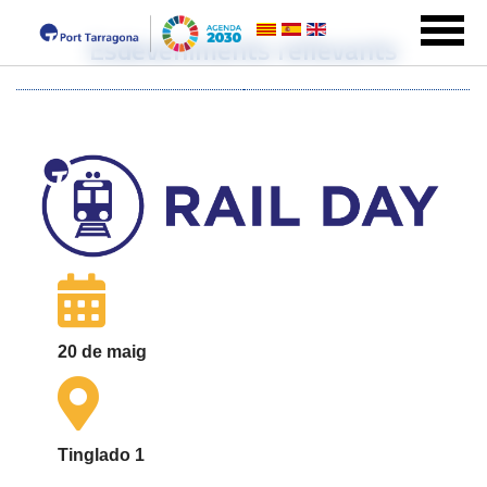
Esdeveniments rellevants
20 de maig
Tinglado 1