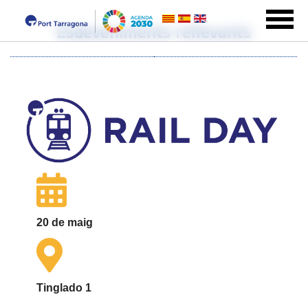
Esdeveniments rellevants
20 de maig
Tinglado 1