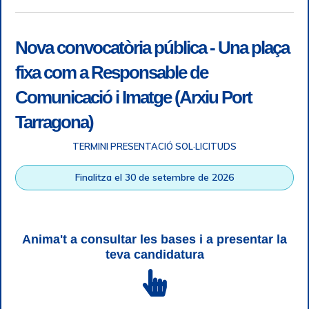
Nova convocatòria pública - Una plaça
fixa com a Responsable de
Comunicació i Imatge (Arxiu Port
Tarragona)
TERMINI PRESENTACIÓ SOL·LICITUDS
Accessibilitat
|
Nota legal
|
Info RGPD
|
Informació de
Finalitza el 30 de setembre de 2026
gravació telefònica
|
SGSI
|
Login
|
Desconnectar
Autoritat Portuària de Tarragona © Tots els drets reservats |
Disseny Web Responsive
| HTML 5 | CSS 3 | WCAG 2 i WW3C
Anima't a consultar les bases i a presentar la
teva candidatura