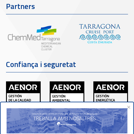
Partners
Confiança i seguretat
×