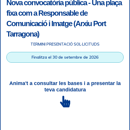
Nova convocatòria pública - Una plaça
fixa com a Responsable de
Comunicació i Imatge (Arxiu Port
Tarragona)
TERMINI PRESENTACIÓ SOL·LICITUDS
Finalitza el 30 de setembre de 2026
Accessibilitat
|
Nota legal
|
Info RGPD
|
Informació de
gravació telefònica
|
SGSI
|
Login
|
Desconnectar
Anima't a consultar les bases i a presentar la
Autoritat Portuària de Tarragona © Tots els drets reservats |
teva candidatura
Disseny Web Responsive
| HTML 5 | CSS 3 | WCAG 2 i WW3C