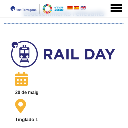
Esdeveniments rellevants
20 de maig
Tinglado 1