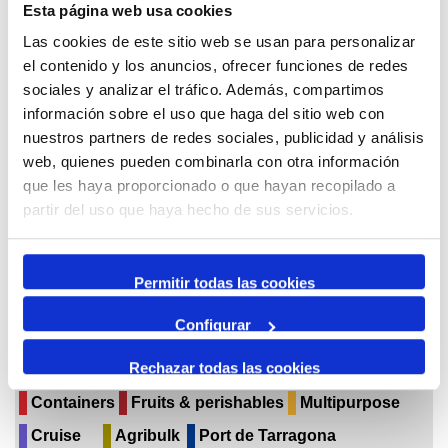
Esta página web usa cookies
Las cookies de este sitio web se usan para personalizar
maig,
el contenido y los anuncios, ofrecer funciones de redes
2025
sociales y analizar el tráfico. Además, compartimos
información sobre el uso que haga del sitio web con
Per mes
nuestros partners de redes sociales, publicidad y análisis
Anar a un mes
web, quienes pueden combinarla con otra información
que les haya proporcionado o que hayan recopilado a
abril
partir del uso que haya hecho de sus servicios.
maig 2025
juny
Permitir todas las cookies
Configurar
Agenda Negoci
Solid bulk
Liquid bulk
Rechazar todas las cookies
Paper & pulp forest
Breakbulk & Project cargo
Containers
Fruits & perishables
Multipurpose
Cruise
Agribulk
Port de Tarragona