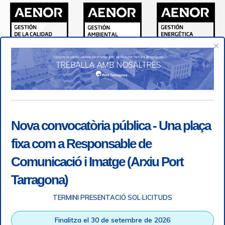
×
Nova convocatòria pública - Una plaça
fixa com a Responsable de
Comunicació i Imatge (Arxiu Port
Tarragona)
TERMINI PRESENTACIÓ SOL·LICITUDS
Accessibilitat
|
Nota legal
|
Info RGPD
|
Informació de
Finalitza el 30 de setembre de 2026