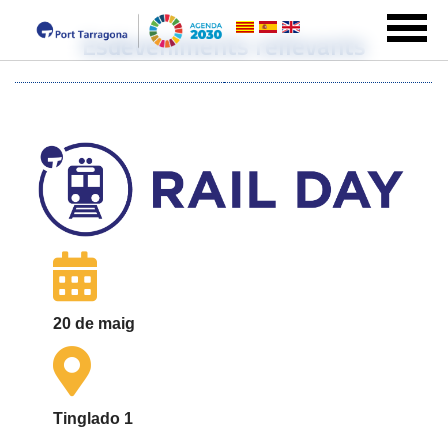
Esdeveniments rellevants
20 de maig
Tinglado 1