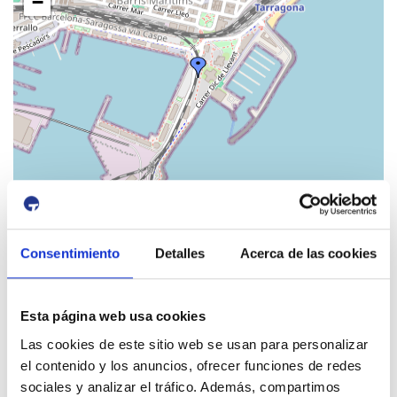
−
Leaflet
| Map data ©
OpenStreetMap
contributors
Consentimiento
Detalles
Acerca de las cookies
id:
3281
Previous Event
Next Event
Esta página web usa cookies
Las cookies de este sitio web se usan para personalizar
el contenido y los anuncios, ofrecer funciones de redes
sociales y analizar el tráfico. Además, compartimos