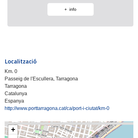
+ info
Localització
Km. 0
Passeig de l'Escullera, Tarragona
Tarragona
Catalunya
Espanya
http://www.porttarragona.cat/ca/port-i-ciutat/km-0
+