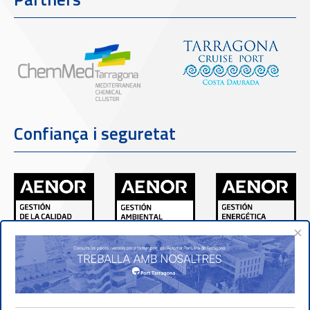
Confiança i seguretat
×