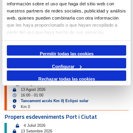
Port i Ciutat
información sobre el uso que haga del sitio web con
nuestros partners de redes sociales, publicidad y análisis
web, quienes pueden combinarla con otra información
que les haya proporcionado o que hayan recopilado a
partir del uso que haya hecho de sus servicios.
40È ANIVERSARI DE LA LLIBRERIA
LA RAMBLA
Permitir todas las cookies
Configurar
Avís de circulació
Rechazar todas las cookies
12 Agost 2026
13 Agost 2026
16:00
01:00
-
Tancament accés Km 0| Eclipsi solar
Km 0
Propers esdeveniments Port i Ciutat
4 Juliol 2026
13 Setembre 2026