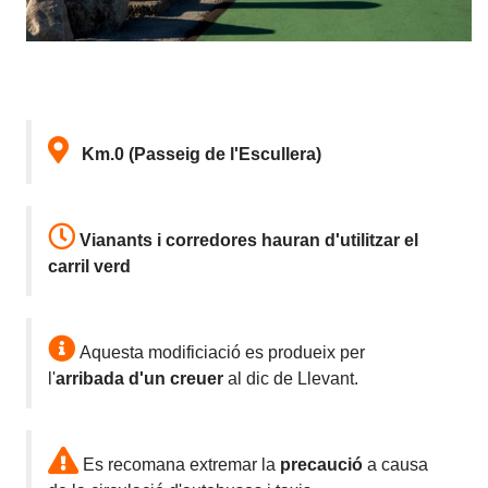
Km.0 (Passeig de l'Escullera)
Vianants i corredores hauran d'utilitzar el
carril verd
Aquesta modificiació es produeix per
l'
arribada
d'un creuer
al dic de Llevant.
Es recomana extremar la
precaució
a causa