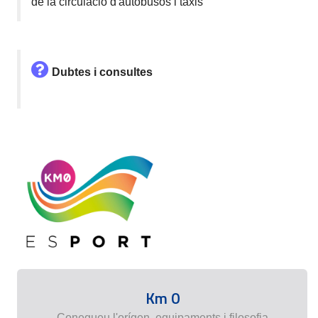
de la circulació d'autobusos i taxis
Dubtes i consultes
Km 0
Conegueu l'orígen, equipaments i filosofia