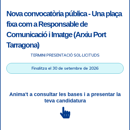
Nova convocatòria pública - Una plaça
fixa com a Responsable de
Comunicació i Imatge (Arxiu Port
Tarragona)
TERMINI PRESENTACIÓ SOL·LICITUDS
Accessibilitat
|
Nota legal
|
Info RGPD
|
Informació de
Finalitza el 30 de setembre de 2026
gravació telefònica
|
SGSI
|
Login
|
Desconnectar
Autoritat Portuària de Tarragona © Tots els drets reservats |
Disseny Web Responsive
| HTML 5 | CSS 3 | WCAG 2 i WW3C
Anima't a consultar les bases i a presentar la
teva candidatura