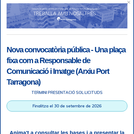
×
Nova convocatòria pública - Una plaça
fixa com a Responsable de
Comunicació i Imatge (Arxiu Port
Tarragona)
TERMINI PRESENTACIÓ SOL·LICITUDS
Accessibilitat
|
Nota legal
|
Info RGPD
|
Informació de
Finalitza el 30 de setembre de 2026
gravació telefònica
|
SGSI
|
Login
|
Desconnectar
Autoritat Portuària de Tarragona © Tots els drets reservats |
Disseny Web Responsive
| HTML 5 | CSS 3 | WCAG 2 i WW3C
Anima't a consultar les bases i a presentar la