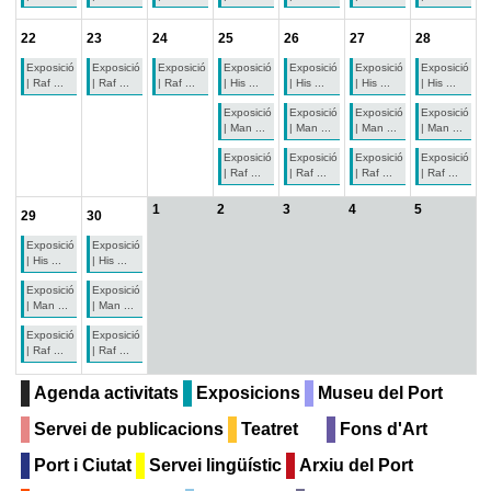
22
23
24
25
26
27
28
Exposició
Exposició
Exposició
Exposició
Exposició
Exposició
Exposició
| Raf ...
| Raf ...
| Raf ...
| His ...
| His ...
| His ...
| His ...
Exposició
Exposició
Exposició
Exposició
| Man ...
| Man ...
| Man ...
| Man ...
Exposició
Exposició
Exposició
Exposició
| Raf ...
| Raf ...
| Raf ...
| Raf ...
1
2
3
4
5
29
30
Exposició
Exposició
| His ...
| His ...
Exposició
Exposició
| Man ...
| Man ...
Exposició
Exposició
| Raf ...
| Raf ...
Agenda activitats
Exposicions
Museu del Port
Servei de publicacions
Teatret
Fons d'Art
Port i Ciutat
Servei lingüístic
Arxiu del Port