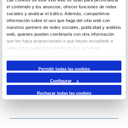
el contenido y los anuncios, ofrecer funciones de redes
sociales y analizar el tráfico. Además, compartimos
información sobre el uso que haga del sitio web con
nuestros partners de redes sociales, publicidad y análisis
web, quienes pueden combinarla con otra información
que les haya proporcionado o que hayan recopilado a
Canals socials del Moll de Costa
partir del uso que haya hecho de sus servicios.
Permitir todas las cookies
Configurar
Rechazar todas las cookies