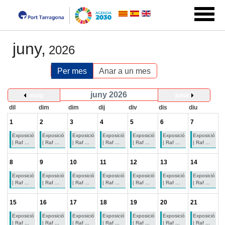
juny,
2026
Per mes
Anar a un mes
juny 2026
maig
juliol
dil
dim
dim
dij
div
dis
diu
1
2
3
4
5
6
7
Exposició
Exposició
Exposició
Exposició
Exposició
Exposició
Exposició
| Raf ...
| Raf ...
| Raf ...
| Raf ...
| Raf ...
| Raf ...
| Raf ...
8
9
10
11
12
13
14
Exposició
Exposició
Exposició
Exposició
Exposició
Exposició
Exposició
| Raf ...
| Raf ...
| Raf ...
| Raf ...
| Raf ...
| Raf ...
| Raf ...
15
16
17
18
19
20
21
Exposició
Exposició
Exposició
Exposició
Exposició
Exposició
Exposició
| Raf ...
| Raf ...
| Raf ...
| Raf ...
| Raf ...
| Raf ...
| Raf ...