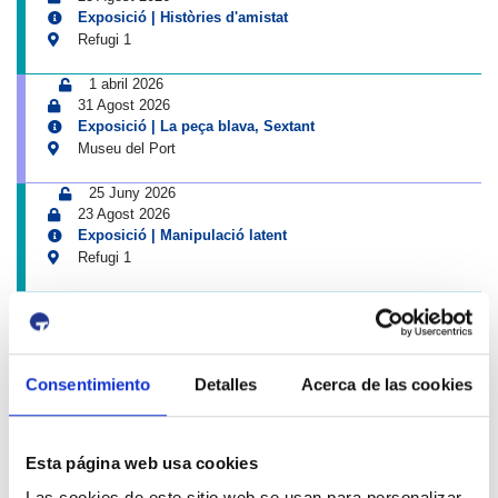
Exposició | Històries d'amistat
Refugi 1
1 abril 2026
31 Agost 2026
Exposició | La peça blava, Sextant
Museu del Port
25 Juny 2026
23 Agost 2026
Exposició | Manipulació latent
Refugi 1
7 Juliol 2026
7 Octubre 2026
Inscripcions a PortAutors/es 2026
El Teatret
Consentimiento
Detalles
Acerca de las cookies
Esta página web usa cookies
Las cookies de este sitio web se usan para personalizar