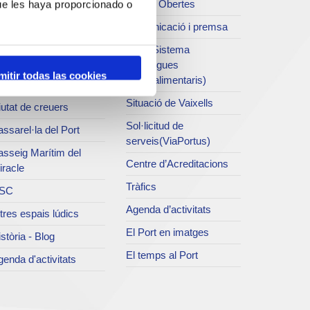
Dades Obertes
ue les haya proporcionado o
atret del Serrallo
Comunicació i premsa
ns d'Art del Port
SEA (Sistema
m 0
d'entregues
mitir todas las cookies
d'agroalimentaris)
 edifici singular
Situació de Vaixells
utat de creuers
Sol·licitud de
ssarel·la del Port
serveis(ViaPortus)
asseig Marítim del
Centre d’Acreditacions
iracle
Tràfics
SC
Agenda d’activitats
tres espais lúdics
El Port en imatges
stòria - Blog
El temps al Port
enda d'activitats