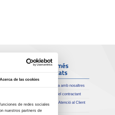
ort i Ciutat
Els més
visitats
oll de Costa
Acerca de las cookies
Treballa amb nosaltres
xiu del Port
Perfil del contractant
rvei de publicacions
Servei Atenció al Client
rc del Port
 funciones de redes sociales
(SAC)
con nuestros partners de
useu del Port