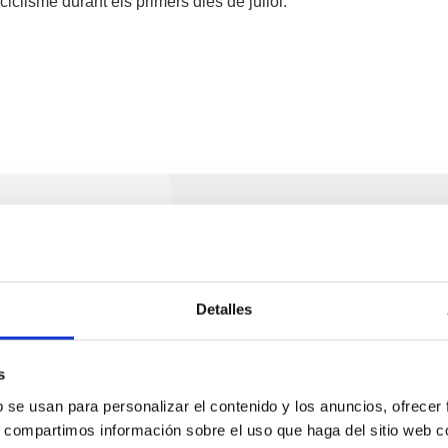
ciclisme durant els primers dies de juliol.
Serveis
Negoci
P
Operacions i serveis
Tràfics
M
Detalles
portuaris
Estadístiques
Ar
Bunkering
SEA - (Sistema
Se
s
Serveis comercials
d'entregues
Pa
b se usan para personalizar el contenido y los anuncios, ofrecer
d'agroalimentaris)
Sol·licitud de serveis
s, compartimos información sobre el uso que haga del sitio web 
M