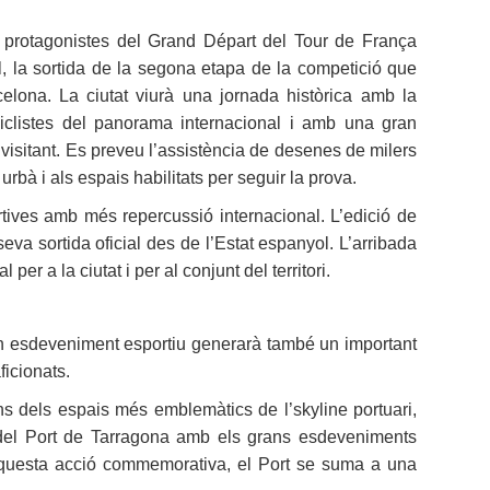
 protagonistes del Grand Départ del Tour de França
ol, la sortida de la segona etapa de la competició que
celona. La ciutat viurà una jornada històrica amb la
ciclistes del panorama internacional i amb una gran
 visitant. Es preveu l’assistència de desenes de milers
urbà i als espais habilitats per seguir la prova.
rtives amb més repercussió internacional. L’edició de
seva sortida oficial des de l’Estat espanyol. L’arribada
r a la ciutat i per al conjunt del territori.
ran esdeveniment esportiu generarà també un important
ficionats.
uns dels espais més emblemàtics de l’skyline portuari,
ó del Port de Tarragona amb els grans esdeveniments
mb aquesta acció commemorativa, el Port se suma a una