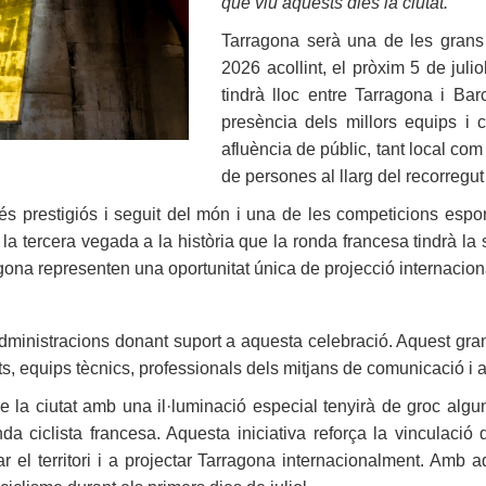
que viu aquests dies la ciutat.
Tarragona serà una de les grans
2026 acollint, el pròxim 5 de juli
tindrà lloc entre Tarragona i Bar
presència dels millors equips i 
afluència de públic, tant local com
de persones al llarg del recorregut 
és prestigiós i seguit del món i una de les competicions espo
 la tercera vegada a la història que la ronda francesa tindrà la 
na representen una oportunitat única de projecció internacional pe
 administracions donant suport a aquesta celebració. Aquest g
nts, equips tècnics, professionals dels mitjans de comunicació i a
 de la ciutat amb una il·luminació especial tenyirà de groc alg
a ciclista francesa. Aquesta iniciativa reforça la vinculaci
tzar el territori i a projectar Tarragona internacionalment. A