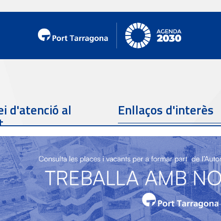
i d'atenció al
Enllaços d'interès
t
Telèfon de contacte
977 259 462
Email de contacte
Partners
sac@porttarragona.cat