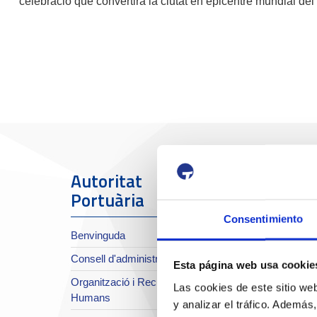
celebració que convertirà la ciutat en epicentre mundial del 
Autoritat
El Port
Portuària
Sobre el Port
Consentimiento
Benvinguda
Situació i accessos
Consell d'administració
Planificació estratègica
Esta página web usa cookie
Organització i Recursos
Infraestructures en
Las cookies de este sitio we
Humans
desenvolupament
y analizar el tráfico. Ademá