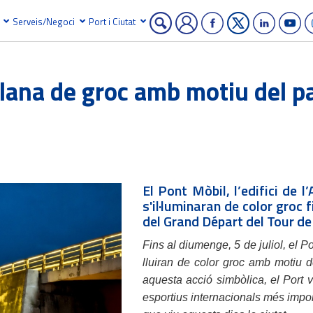
Serveis/Negoci
Port i Ciutat
lana de groc amb motiu del p
El Pont Mòbil, l’edifici de l
s'il·luminaran de color groc f
del Grand Départ del Tour d
Fins al diumenge, 5 de juliol, el Pon
lluiran de color groc amb motiu 
aquesta acció simbòlica, el Port 
esportius internacionals més import