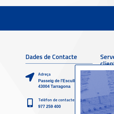
Dades de Contacte
Serve
clien
Adreça
Passeig de l'Escullera s/n,
43004 Tarragona
Telèfon de contacte
977 259 400