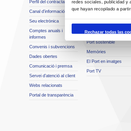
Perfil del contractant
redes sociales, publicidad y
Seguretat integral
que hayan recopilado a parti
Canal d'informació
Sistema de qualitat
Seu electrònica
Innovació
Comptes anuals i
Rechazar todas las co
Projectes europeus
informes
Port sostenible
Convenis i subvencions
Memòries
Dades obertes
El Port en imatges
Comunicació i premsa
Port TV
Servei d'atenció al client
Webs relacionats
Portal de transparència