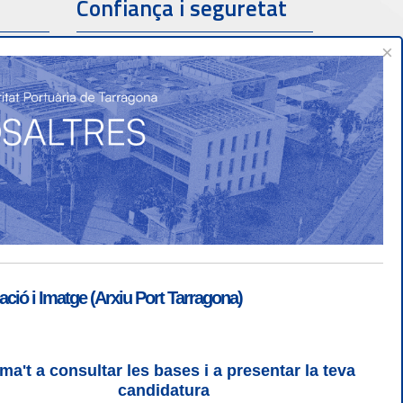
Confiança i seguretat
×
ió i Imatge (Arxiu Port Tarragona)
ma't a consultar les bases i a presentar la teva
ogin
|
Desconnectar
candidatura
 | CSS 3 | WCAG 2 i WW3C