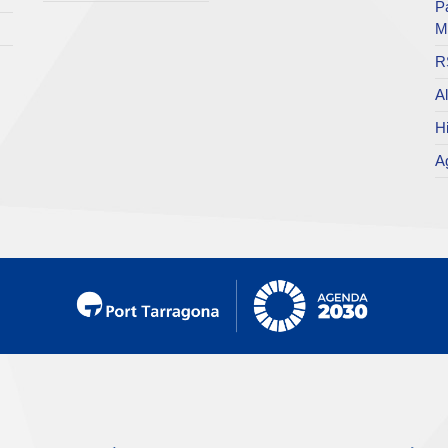
P
M
R
Al
Hi
Ag