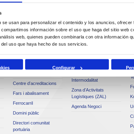
Serveis
Negoci
P
s
b se usan para personalizar el contenido y los anuncios, ofrecer
Operacions i serveis
Tràfics
M
s, compartimos información sobre el uso que haga del sitio web 
portuaris
 análisis web, quienes pueden combinarla con otra información q
Estadístiques
Ar
Bunkering
r del uso que haya hecho de sus servicios.
SEA - (Sistema
Se
Serveis comercials
d'entregues
Pa
d'agroalimentaris)
Sol·licitud de serveis
M
okies
Configurar
Per
Terminals
Tarifes i taxes
Te
Intermodalitat
Centre d'acreditacions
Fo
Zona d'Activitats
Fars i abalisament
Logístiques (ZAL)
K
Ferrocarril
Agenda Negoci
Un
Domini públic
Ci
Directori comunitat
Pa
portuària