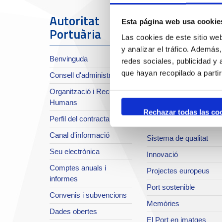
Autoritat
El Port
Esta página web usa cookie
Portuària
Las cookies de este sitio we
Sobre el Port
y analizar el tráfico. Ademá
Benvinguda
redes sociales, publicidad y
Situació i accessos
que hayan recopilado a parti
Consell d'administració
Planificació estratègica
Organització i Recursos
Infraestructures en
Humans
desenvolupament
Rechazar todas las co
Perfil del contractant
Seguretat integral
Canal d'informació
Sistema de qualitat
Seu electrònica
Innovació
Comptes anuals i
Projectes europeus
informes
Port sostenible
Convenis i subvencions
Memòries
Dades obertes
El Port en imatges