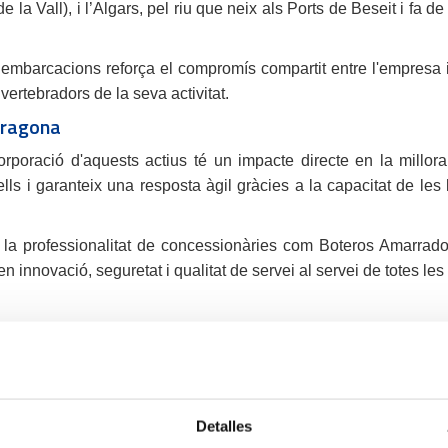
la Vall), i l’Algars, pel riu que neix als Ports de Beseit i fa d
mbarcacions reforça el compromís compartit entre l'empresa i l
 vertebradors de la seva activitat.
arragona
corporació d'aquests actius té un impacte directe en la millora 
lls i garanteix una resposta àgil gràcies a la capacitat de les 
or i la professionalitat de concessionàries com Boteros Amarra
n innovació, seguretat i qualitat de servei al servei de totes le
Detalles