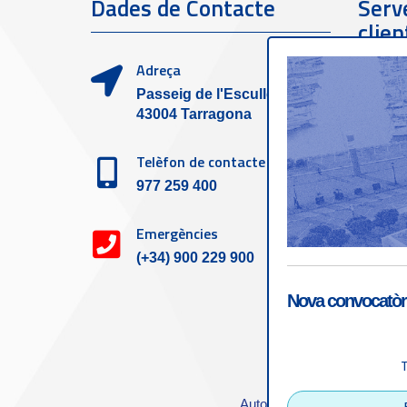
Dades de Contacte
Serve
clien
Adreça
Passeig de l'Escullera s/n,
43004 Tarragona
Telèfon de contacte
977 259 400
Emergències
(+34) 900 229 900
Nova convocatòri
Accessibilitat
|
Nota
Autoritat Portuària de Tarra