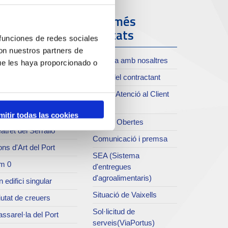
ort i Ciutat
Els més
visitats
 funciones de redes sociales
oll de Costa
con nuestros partners de
Treballa amb nosaltres
ue les haya proporcionado o
xiu del Port
Perfil del contractant
rvei de publicacions
Servei Atenció al Client
rc del Port
(SAC)
useu del Port
mitir todas las cookies
Dades Obertes
atret del Serrallo
Comunicació i premsa
ns d'Art del Port
SEA (Sistema
m 0
d'entregues
d'agroalimentaris)
 edifici singular
Situació de Vaixells
utat de creuers
Sol·licitud de
ssarel·la del Port
serveis(ViaPortus)