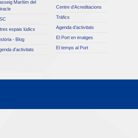
asseig Marítim del
Centre d’Acreditacions
iracle
Tràfics
SC
Agenda d’activitats
tres espais lúdics
El Port en imatges
stòria - Blog
El temps al Port
enda d'activitats