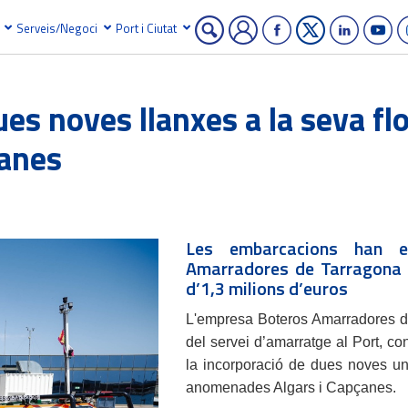
Serveis/Negoci
Port i Ciutat
es noves llanxes a la seva fl
çanes
Les embarcacions han es
Amarradores de Tarragona p
d’1,3 milions d’euros
L'empresa Boteros Amarradores d
del servei d’amarratge al Port, c
la incorporació de dues noves un
anomenades Algars i Capçanes.