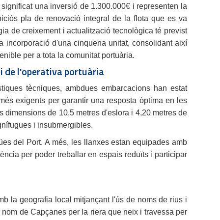
gnificat una inversió de 1.300.000€ i representen la
biciós pla de renovació integral de la flota que es va
gia de creixement i actualització tecnològica té previst
a incorporació d'una cinquena unitat, consolidant així
tenible per a tota la comunitat portuària.
i de l'operativa portuària
ístiques tècniques, ambdues embarcacions han estat
més exigents per garantir una resposta òptima en les
dimensions de 10,5 metres d'eslora i 4,20 metres de
ignífugues i insubmergibles.
igües del Port. A més, les llanxes estan equipades amb
ncia per poder treballar en espais reduïts i participar
mb la geografia local mitjançant l'ús de noms de rius i
l nom de Capçanes per la riera que neix i travessa per