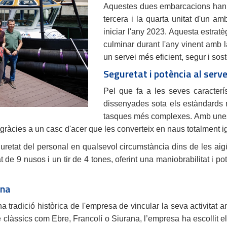
Aquestes dues embarcacions han si
tercera i la quarta unitat d'un am
iniciar l'any 2023. Aquesta estratè
culminar durant l'any vinent amb l
un servei més eficient, segur i sos
Seguretat i potència al serve
Pel que fa a les seves caracter
dissenyades sota els estàndards 
tasques més complexes. Amb unes 
ràcies a un casc d'acer que les converteix en naus totalment 
 seguretat del personal en qualsevol circumstància dins de les a
 9 nusos i un tir de 4 tones, oferint una maniobrabilitat i potè
ina
 tradició històrica de l'empresa de vincular la seva activitat a
e clàssics com Ebre, Francolí o Siurana, l’empresa ha escollit e