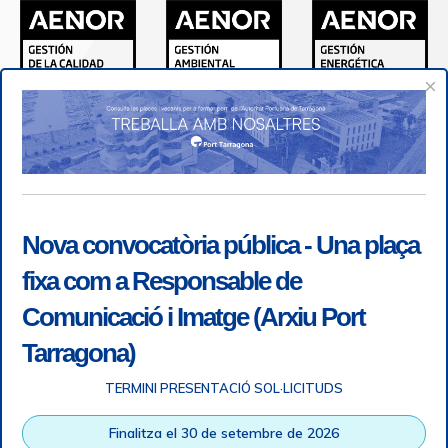
×
Nova convocatòria pública - Una plaça
fixa com a Responsable de
Comunicació i Imatge (Arxiu Port
Tarragona)
TERMINI PRESENTACIÓ SOL·LICITUDS
Accessibilitat
|
Nota legal
|
Info RGPD
|
Informació de
Finalitza el 30 de setembre de 2026
gravació telefònica
|
SGSI
|
Login
|
Desconnectar