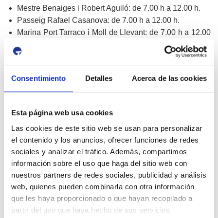
Mestre Benaiges i Robert Aguiló: de 7.00 h a 12.00 h.
Passeig Rafael Casanova: de 7.00 h a 12.00 h.
Marina Port Tarraco i Moll de Llevant: de 7.00 h a 12.00
h i de 14.00 h a 18.45 h.
Moll de Costa i Moll de Pescadors: de 7.00 h a 13.05 h i
de 14.00 h a 19.15 h
Consentimiento
Detalles
Acerca de las cookies
Finestra d’obertura temporal:
Marina Port Tarraco / Moll de Llevant: de 12.00 h a
Esta página web usa cookies
14.00 h.
Las cookies de este sitio web se usan para personalizar
Pel que fa al Moll de Costa i al Moll de Pescadors, no es
el contenido y los anuncios, ofrecer funciones de redes
preveuen finestres d'obertura durant la jornada de
sociales y analizar el tráfico. Además, compartimos
competició, atès que aquestes zones formen part de l'espai
información sobre el uso que haga del sitio web con
operatiu i esportiu de l'esdeveniment.
nuestros partners de redes sociales, publicidad y análisis
Aparcaments alternatius recomanats
web, quienes pueden combinarla con otra información
que les haya proporcionado o que hayan recopilado a
El Port de Tarragona recomana als usuaris, treballadors,
partir del uso que haya hecho de sus servicios.
visitants i establiments de la zona planificar els seus