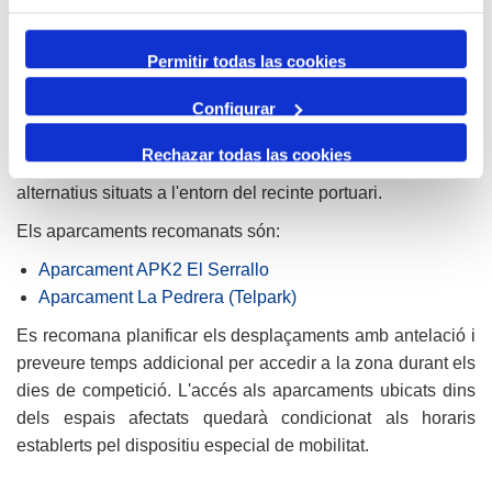
desplaçaments amb antelació i consultar les afectacions
abans de desplaçar-se a l'entorn portuari. Així mateix, es
Permitir todas las cookies
demana seguir en tot moment les indicacions dels serveis
de seguretat, de l'organització i del personal responsable
Configurar
de la mobilitat.
Rechazar todas las cookies
També es vol convidar a fer ús dels aparcaments
alternatius situats a l'entorn del recinte portuari.
Els aparcaments recomanats són:
Aparcament APK2 El Serrallo
Aparcament La Pedrera (Telpark)
Es recomana planificar els desplaçaments amb antelació i
preveure temps addicional per accedir a la zona durant els
dies de competició. L'accés als aparcaments ubicats dins
dels espais afectats quedarà condicionat als horaris
establerts pel dispositiu especial de mobilitat.