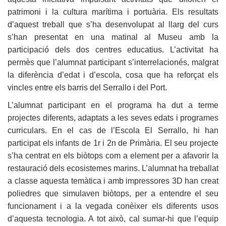
patrimoni i la cultura marítima i portuària. Els resultats
d’aquest treball que s’ha desenvolupat al llarg del curs
s’han presentat en una matinal al Museu amb la
participació dels dos centres educatius. L’activitat ha
permès que l’alumnat participant s’interrelacionés, malgrat
la diferència d’edat i d’escola, cosa que ha reforçat els
vincles entre els barris del Serrallo i del Port.
L’alumnat participant en el programa ha dut a terme
projectes diferents, adaptats a les seves edats i programes
curriculars. En el cas de l’Escola El Serrallo, hi han
participat els infants de 1r i 2n de Primària. El seu projecte
s’ha centrat en els biòtops com a element per a afavorir la
restauració dels ecosistemes marins. L’alumnat ha treballat
a classe aquesta temàtica i amb impressores 3D han creat
poliedres que simulaven biòtops, per a entendre el seu
funcionament i a la vegada conèixer els diferents usos
d’aquesta tecnologia. A tot això, cal sumar-hi que l’equip