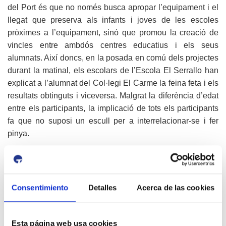
del Port és que no només busca apropar l’equipament i el
llegat que preserva als infants i joves de les escoles
pròximes a l’equipament, sinó que promou la creació de
vincles entre ambdós centres educatius i els seus
alumnats. Així doncs, en la posada en comú dels projectes
durant la matinal, els escolars de l’Escola El Serrallo han
explicat a l’alumnat del Col·legi El Carme la feina feta i els
resultats obtinguts i viceversa. Malgrat la diferència d’edat
entre els participants, la implicació de tots els participants
fa que no suposi un escull per a interrelacionar-se i fer
pinya.
Així mateix, cal destacar que aquesta iniciativa, que
enguany duu a terme el Museu del Port per segona
vegada, és l’única activitat conjunta que realitzen ambdós
Consentimiento
Detalles
Acerca de las cookies
centres educatius. En aquest sentit, el Museu i el programa
aproPA’T contribueixen a reforçar els vincles entre els
infants i joves de dos barris estretament vinculats com són
Esta página web usa cookies