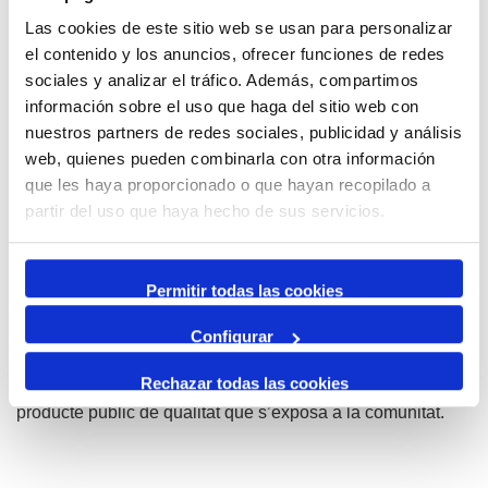
el Serrallo i el barri del Port.
Las cookies de este sitio web se usan para personalizar
Programa aproPA’T
el contenido y los anuncios, ofrecer funciones de redes
El programa aproPA’T són projectes col·laboratius entre
sociales y analizar el tráfico. Además, compartimos
els centres educatius i museus adscrits a la Xarxa de
información sobre el uso que haga del sitio web con
Museus de les Comarques de Tarragona i les Terres de
nuestros partners de redes sociales, publicidad y análisis
l’Ebre per convertir el patrimoni cultural, el coneixement, el
web, quienes pueden combinarla con otra información
llenguatge museogràfic i els oficis que hi ha al voltant i
que les haya proporcionado o que hayan recopilado a
dins de cada museu en un món d’oportunitats per a
partir del uso que haya hecho de sus servicios.
generar contextos d’aprenentatge innovadors que
estimulin el treball competencial.
Permitir todas las cookies
Els projectes parteixen d’un repte o pregunta vinculada al
patrimoni o al museu. A partir d’aquest repte, l’alumnat
Configurar
inicia una investigació per a donar-hi resposta mitjançant
Rechazar todas las cookies
el treball en equip i la presa de decisions. El resultat és un
producte públic de qualitat que s’exposa a la comunitat.