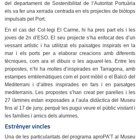
del departament de Sostenibilitat de l’Autoritat Portuària
els va fer una xerrada centrada en els projectes de biòtops
impulsats pel Port.
En el cas del Col·legi El Carme, hi ha pres part els i les
joves de 2n d’ESO. El seu projecte s’ha enfocat des d’un
vessant artístic i ha utilitzat els paisatges inspirats en la
mar i els ports per a elaborar creacions amb diferents
tècniques, com ara el dibuix o les aquarel·les. Entre les
propostes, n’hi ha moltes d’inspirades en Tarragona, amb
estampes emblemàtiques com el pont mòbil o el Balcó del
Mediterrani i d’altres inspirades en fars i en paisatges
mediterranis. Les propostes s’han creat per parelles i les
27 làmines estan exposades a l’aula didàctica del Museu
fins al 17 de juny, perquè les pugui veure el públic visitant i
les famílies i amics dels alumnes.
Estrènyer vincles
Una de les particularitats del programa aproPA’T al Museu