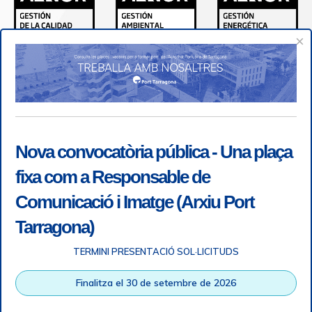
×
Nova convocatòria pública - Una plaça
fixa com a Responsable de
Comunicació i Imatge (Arxiu Port
Tarragona)
TERMINI PRESENTACIÓ SOL·LICITUDS
Accessibilitat
|
Nota legal
|
Info RGPD
|
Informació de
Finalitza el 30 de setembre de 2026
gravació telefònica
|
SGSI
|
Login
|
Desconnectar