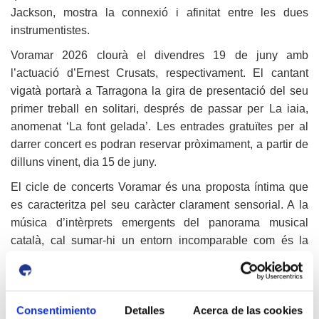
Jackson, mostra la connexió i afinitat entre les dues
instrumentistes.
Voramar 2026 clourà el divendres 19 de juny amb
l’actuació d’Ernest Crusats, respectivament. El cantant
vigatà portarà a Tarragona la gira de presentació del seu
primer treball en solitari, després de passar per La iaia,
anomenat ‘La font gelada’. Les entrades gratuïtes per al
darrer concert es podran reservar pròximament, a partir de
dilluns vinent, dia 15 de juny.
El cicle de concerts Voramar és una proposta íntima que
es caracteritza pel seu caràcter clarament sensorial. A la
música d’intèrprets emergents del panorama musical
català, cal sumar-hi un entorn incomparable com és la
terrassa del Teatret del Serrallo i les vistes al carrer
Trafalgar i al port. A més, cada concert acaba amb el tast
d’un vi del territori, concretament de De Muller, un celler
Consentimiento
Detalles
Acerca de las cookies
amb més de 170 anys de tradició vitivinícola i vins, vermuts