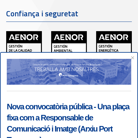
Confiança i seguretat
×
Nova convocatòria pública - Una plaça
fixa com a Responsable de
Comunicació i Imatge (Arxiu Port