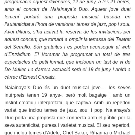
programació aquest divendres, 12 de juny, a les 21 hores,
amb el concert de Naiainaya’s Duo. Aquest jove duet
femení portarà una proposta musical basada en
l’autenticitat a l’hora de versionar temes de jazz, pop i soul.
Avui dilluns, s’ha activat la reserva de les invitacions per
aquest concert, que tornarà a omplir la terrassa del Teatret
del Serrallo. Són gratuïtes i es poden aconseguir al web
d’Entràdium. El Voramar ha programat un total de tres
espectacles de petit format, que inclouen un tast de vi de
De Muller. La darrera actuació serà el 19 de juny i anirà a
càrrec d’Ernest Crusats.
Naiainaya’s Duo és un duet musical jove – les seves
intèrprets tenen 19 anys-, però molt bagatge i amb un
instint creatiu i interpretatiu que captiva. Amb un repertori
variat que inclou temes de jazz, soul i pop, Naianaya’s
Duo porta una proposta que connecta amb el públic per la
seva autenticitat, puresa i varietat musical. El seu repertori,
que inclou temes d’Adele, Chet Baker, Rihanna o Michael